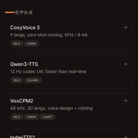
音声合成
CosyVoice 3
9 langs, zero-shot cloning, bf16 / 8-bit
MLX
ONNX
Qwen3-TTS
12 Hz codec LM, faster than real-time
MLX
CoreML
VoxCPM2
48 kHz, 30 langs, voice design + cloning
MLX
ONNX
LiteRT
IndexTTS2