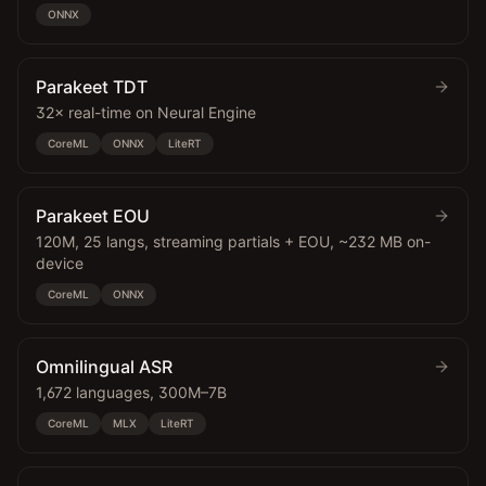
ONNX
Parakeet TDT
32× real-time on Neural Engine
CoreML
ONNX
LiteRT
Parakeet EOU
120M, 25 langs, streaming partials + EOU, ~232 MB on-
device
CoreML
ONNX
Omnilingual ASR
1,672 languages, 300M–7B
CoreML
MLX
LiteRT