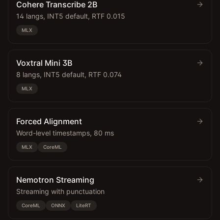
Cohere Transcribe 2B
14 langs, INT5 default, RTF 0.015
MLX
Voxtral Mini 3B
8 langs, INT5 default, RTF 0.074
MLX
Forced Alignment
Word-level timestamps, 80 ms
MLX
CoreML
Nemotron Streaming
Streaming with punctuation
CoreML
ONNX
LiteRT