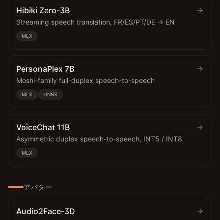
Hibiki Zero-3B
Streaming speech translation, FR/ES/PT/DE → EN
MLX
PersonaPlex 7B
Moshi-family full-duplex speech-to-speech
MLX
ONNX
VoiceChat 11B
Asymmetric duplex speech-to-speech, INT5 / INT8
MLX
アバター
Audio2Face-3D