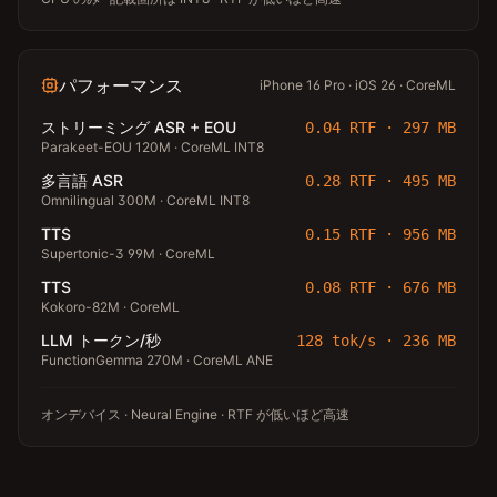
パフォーマンス
iPhone 16 Pro · iOS 26 · CoreML
ストリーミング ASR + EOU
0.04 RTF · 297 MB
Parakeet-EOU 120M · CoreML INT8
多言語 ASR
0.28 RTF · 495 MB
Omnilingual 300M · CoreML INT8
TTS
0.15 RTF · 956 MB
Supertonic-3 99M · CoreML
TTS
0.08 RTF · 676 MB
Kokoro-82M · CoreML
LLM トークン/秒
128 tok/s · 236 MB
FunctionGemma 270M · CoreML ANE
オンデバイス · Neural Engine · RTF が低いほど高速