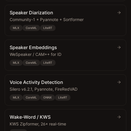
Speaker Diarization
Community-1 + Pyannote + Sortformer
MLX
CoreML
LiteRT
Speaker Embeddings
WeSpeaker / CAM++ for ID
MLX
CoreML
LiteRT
Voice Activity Detection
Silero v6.2.1, Pyannote, FireRedVAD
MLX
CoreML
ONNX
LiteRT
Wake-Word / KWS
KWS Zipformer, 26× real-time