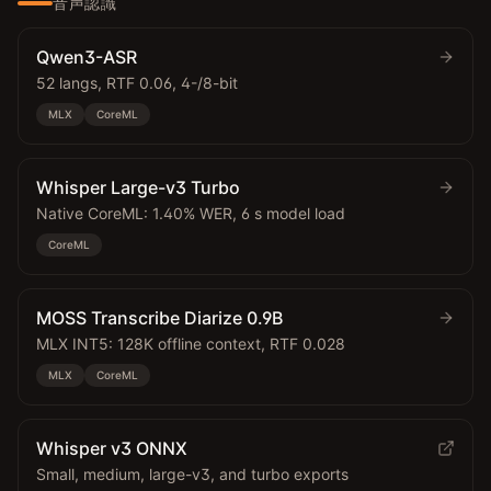
音声認識
Qwen3-ASR
52 langs, RTF 0.06, 4-/8-bit
MLX
CoreML
Whisper Large-v3 Turbo
Native CoreML: 1.40% WER, 6 s model load
CoreML
MOSS Transcribe Diarize 0.9B
MLX INT5: 128K offline context, RTF 0.028
MLX
CoreML
Whisper v3 ONNX
Small, medium, large-v3, and turbo exports