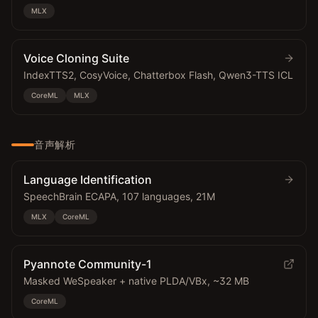
MLX
Voice Cloning Suite
IndexTTS2, CosyVoice, Chatterbox Flash, Qwen3-TTS ICL
CoreML
MLX
音声解析
Language Identification
SpeechBrain ECAPA, 107 languages, 21M
MLX
CoreML
Pyannote Community-1
Masked WeSpeaker + native PLDA/VBx, ~32 MB
CoreML