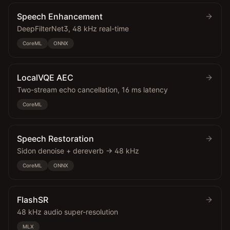
Speech Enhancement
DeepFilterNet3, 48 kHz real-time
CoreML
ONNX
LocalVQE AEC
Two-stream echo cancellation, 16 ms latency
CoreML
Speech Restoration
Sidon denoise + dereverb → 48 kHz
CoreML
ONNX
FlashSR
48 kHz audio super-resolution
MLX