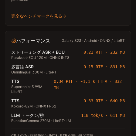
完全なベンチマークを見る
パフォーマンス
Galaxy S23 · Android · ONNX / LiteRT
ストリーミング ASR + EOU
0.21 RTF · 232 MB
Parakeet-EOU 120M · ONNX INT8
多言語 ASR
0.15 RTF · 831 MB
Omnilingual 300M · LiteRT
TTS
0.34 RTF · ~1.1 s TTFA · 832
Supertonic-3 99M ·
MB
LiteRT
TTS
0.53 RTF · 640 MB
Kokoro-82M · ONNX FP32
LLM トークン/秒
118 tok/s · 611 MB
FunctionGemma 270M · LiteRT-LM
CPU のみ · 記載箇所は INT8 · RTF が低いほど高速