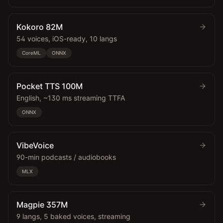
Kokoro 82M
54 voices, iOS-ready, 10 langs
CoreML
ONNX
Pocket TTS 100M
English, ~130 ms streaming TTFA
ONNX
VibeVoice
90-min podcasts / audiobooks
MLX
Magpie 357M
9 langs, 5 baked voices, streaming