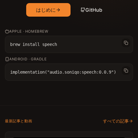
はじめに
GitHub
APPLE · HOMEBREW
brew install speech
ANDROID · GRADLE
implementation("audio.soniqo:speech:0.0.9")
すべての記事
最新記事と動画