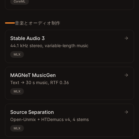
CoreML
音楽とオーディオ制作
Stable Audio 3
44.1 kHz stereo, variable-length music
MLX
MAGNeT MusicGen
Text → 30 s music, RTF 0.36
MLX
Source Separation
Open-Unmix + HTDemucs v4, 4 stems
MLX