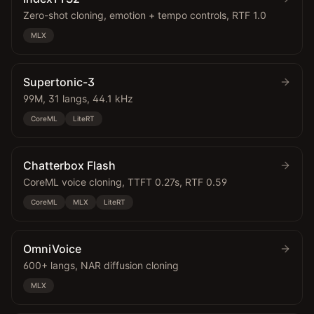
Zero-shot cloning, emotion + tempo controls, RTF 1.0
MLX
Supertonic-3
99M, 31 langs, 44.1 kHz
CoreML
LiteRT
Chatterbox Flash
CoreML voice cloning, TTFT 0.27s, RTF 0.59
CoreML
MLX
LiteRT
OmniVoice
600+ langs, NAR diffusion cloning
MLX