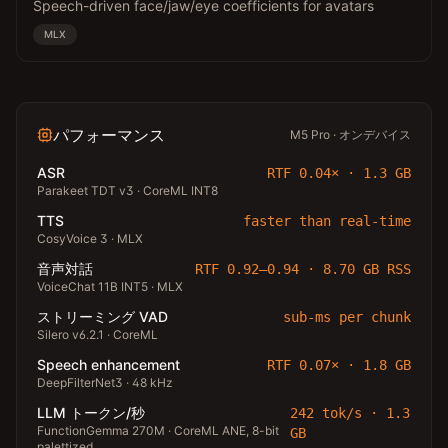
Speech-driven face/jaw/eye coefficients for avatars
MLX
パフォーマンス
M5 Pro · オンデバイス
ASR
RTF 0.04×
·
1.3 GB
Parakeet TDT v3 · CoreML INT8
TTS
faster than real-time
CosyVoice 3 · MLX
音声対話
RTF 0.92–0.94
·
8.70 GB RSS
VoiceChat 11B INT5 · MLX
ストリーミング VAD
sub-ms per chunk
Silero v6.2.1 · CoreML
Speech enhancement
RTF 0.07×
·
1.8 GB
DeepFilterNet3 · 48 kHz
LLM トークン/秒
242 tok/s
·
1.3
FunctionGemma 270M · CoreML ANE, 8-bit
GB
palettized