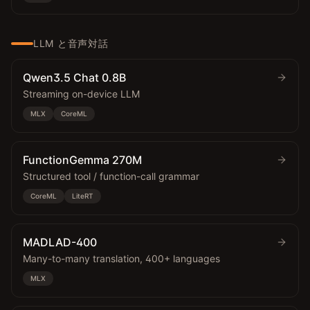
LLM と音声対話
Qwen3.5 Chat 0.8B
Streaming on-device LLM
MLX
CoreML
FunctionGemma 270M
Structured tool / function-call grammar
CoreML
LiteRT
MADLAD-400
Many-to-many translation, 400+ languages
MLX