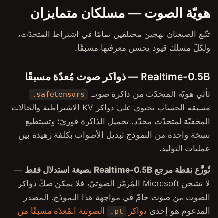
مسلكان متمايزان
الموسيقى وإنتاج الصوت
Stable Audio 3
لفين تمامًا في اشتراط المتحدّث،
MAGNeT MusicGen
رفتها مسبقًا.
فصل المصادر
تحسين الكلام
 ذاكرة صوت
.safetensors
LocalVQE AEC
مسبقة الحساب تحتوي على ذواكر KV الاشتراطية والحالات
استعادة الكلام (Sidon)
تحميل الذاكرة فوريّ؛ وتستطيع
FlashSR
بديل الأصوات بكلفة زهيدة بين
الأفاتار
Audio2Face-3D
—
Microsoft المُرمِّز الصوتيّ، فلا يمكن صكّ ذواكر
ANDROID وLINUX وWINDOWS
واجهة هذا النموذج. المصدر
Speech Core (C++)
الصوتية المُعدّة مسبقًا من
.pt