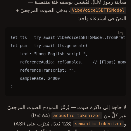
. يدخل الصوت المرجعيّ +
V
let tts = try await VibeVoic
let pcm = try await tts.gene
    text: "Long English scri
    referenceAudio: refSampl
    referenceTranscript: "",

    sampleRate: 24000

)
 يُرمِّز النموذج الصوت المرجعيّ
(64 بُعدًا)
acoustic
(128 بُعدًا، مُدرَّب على ASR)