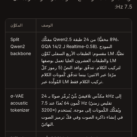
VoxCPM2
Supertonic-3
الوصف
المكوِّن
Chatterbox Multilingual
مفكِّك Qwen2.5 من 24 طبقة (896 مخفيًّا،
Split
OmniVoice
GQA 14/2 لـ Realtime-0.5B). النموذج
Qwen2
ع السفلى تُكوِّن LM نصّيًّا،
backbone
Indic-Mio
العليا تعمل بوصفها LM
Fish Audio S2 Pro
لتركيب الكلام. تتدفّق نوافذ النصّ (5 رموز كلّ
ا تتدفّق كُمونات الكلام
F5-TTS
Higgs TTS 3
مكدِّس تلافيفيّ بثّيّ يُرمِّز صوتًا بـ 24 kHz إلى
σ-VAE
Kokoro
كُمون 64 بُعدًا عند 7.5 Hz (تقليص زمنيّ
acoustic
3200×) ويُفكِّك الكُمونات إلى موجة. يُستخدم
tokenizer
Pocket TTS
في فكّ ترميز الصوت
VibeVoice
النهائيّ.
Magpie-TTS متعدّد اللغات