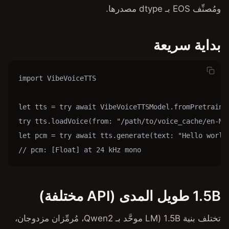
import VibeVoiceTTS

let tts = try await VibeVoic
try tts.loadVoice(from: "/pa
let pcm = try await tts.gene
// pcm: [Float] at 24 kHz mo
تختلف بنية 1.5B (LM موحَّد بـ Qwen2، مُرمِّزان مزدوجان،