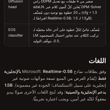
رأس DDPM صغير من 4 طبقات مع تعديل
Diffusion
استنساخ الصوت
adaLN. يُعاين كلّ كُمون كلام عبر DPM-Solver
head
 مع توجيه دون مُصنِّف (cfg = 1.3
LLM وكلام إلى كلام
Qwen3.5 Chat
لى آخر حالة مخفيّة لـ
EOS
MADLAD-400
LM تركيب الكلام. عند تجاوز احتمال السيجمويد
classifier
0.5، يتوقّف التوليد.
Hibiki Speech Translation
PersonaPlex
FunctionGemma 270M
تحليل الصوت
Realtime-0.5B بالإنجليزية
منبع تسعة موجِّهات صوتية غير
كشف النشاط الصوتي
تكشاف؛ الجودة غير مضمونة).
1.5B
كلمة التنبيه
وقد تُنتج اللغات الأخرى صوتًا يبدو
تحديد المتحدّثين
ب اعتباره تجريبيًّا.
تضمينات المتحدّث