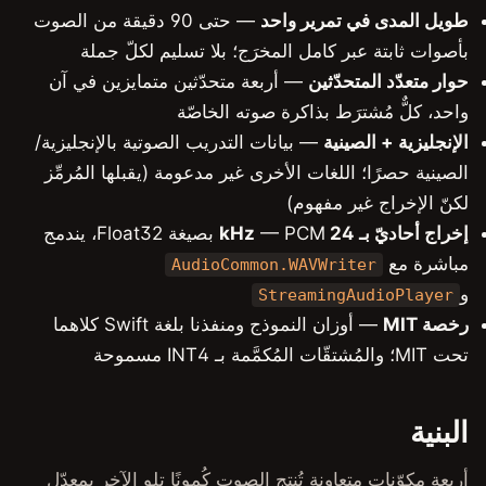
Qwen3-ASR
حد
— حتى 90 دقيقة من الصوت
Parakeet TDT
خرَج؛ بلا تسليم لكلّ جملة
بعة متحدّثين متمايزين في آن
Parakeet EOU
 صوته الخاصّة
Whisper v3 Turbo
ات التدريب الصوتية بالإنجليزية/
MOSS Transcribe Diarize
رى غير مدعومة (يقبلها المُرمِّز
Omnilingual ASR
— PCM بصيغة Float32، يندمج
Cohere Transcribe 2B
AudioCommon
Voxtral Mini 3B
St
— أوزان النموذج ومنفذنا بلغة Swift كلاهما
المحاذاة الإجبارية
Nemotron Streaming
نص إلى كلام
Qwen3-TTS
ج الصوت كُمونًا تلو الآخر بمعدّل
CosyVoice3