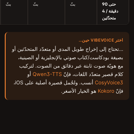
بثّ
بثّ
بثّ
قصير /
طويل
متوسّط
المدى
 المدى أو متعدّد المتحدّثين أو
تي بالإنجليزية أو الصينية،
بر دقائق من الصوت. لتركيب
ت، فإنّ
Qwen3-TTS
أو
أنسب. ولجُمل قصيرة أصلية على iOS،
الأصغر.