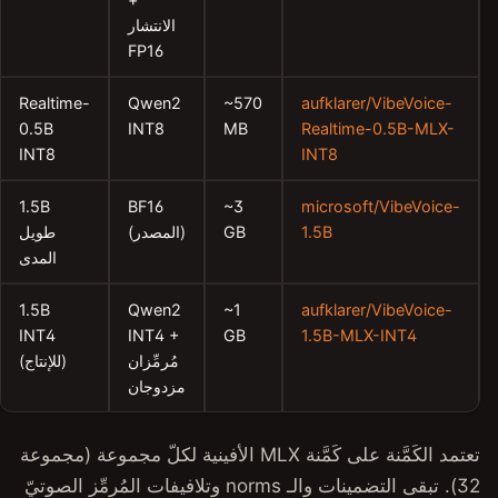
الانتشار
FP16
Realtime-
Qwen2
~570
0.5B
INT8
MB
INT8
1.5B
BF16
~3
GB
(المصدر)
طويل
المدى
1.5B
Qwen2
~1
INT4
INT4 +
GB
مُرمِّزان
(للإنتاج)
مزدوجان
تعتمد الكَمَّنة على كَمَّنة MLX الأفينية لكلّ مجموعة (مجموعة
32). تبقى التضمينات والـ norms وتلافيفات المُرمِّز الصوتيّ