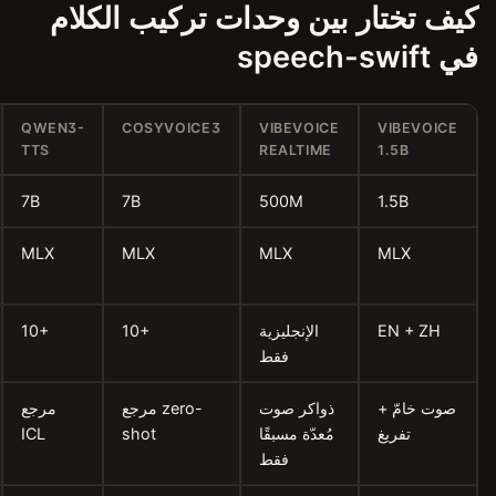
حدات تركيب الكلام
KOKORO-
QWEN3-
COSYVOICE3
VIB
82M
TTS
REA
50
7B
7B
82M
المعاملات
ML
MLX
MLX
CoreML
الواجهة
(ANE)
الخلفية
يزية
10+
10+
8
اللغات
قط
صوت
مرجع zero-
مرجع
إعدادات
استنساخ
بقًا
shot
ICL
مسبقة
الصوت
قط
ثابتة