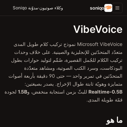
·
وكلاء صوتيون
مدوّنة Soniqo
EN
APPLE (MACOS / IOS)
ابدأ
Microsoft VibeVo نموذج تركيب كلام طويل المدى
مرجع CLI
يزية والصينية. على خلاف وحدات
Speech Server
يرة، صُمِّم لتوليد حوارات بطول
Speech Studio
لصوتية، ومشاهد متعدّدة
المتحدّثين في تمرير واحد — حتى 90 دقيقة بأربعة أصوات
API والبروتوكولات
ل الإخراج. يصدر بصيغتين:
البنية
زمن استجابة منخفض، و
1.5B
لجودة
قياسات الأداء
عروض توضيحية
كلام إلى نص