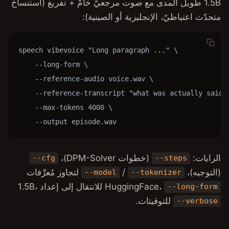
صوت مرجعيّ خامّ + تفريغ (استنساخ
ة أو الصينية):
speech vibevoice "Long parag
    --long-form \

    --reference-audio voice.
    --reference-transcript "
    --max-tokens 4000 \

    --output episode.wav
DPM-Sol)،
--cfg
/
لتجاوز مُعرِّفات
--model
Huggi
للانتقال إلى إعداد 1.5B،