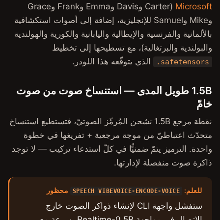
(Carter وDavis وEmma وFrank وGrace
ابدأ
Sam للإنجليزية، إضافة إلى أصوات استكشافية
البنية
الية واليابانية والكورية والهولندية
قياسات الأداء
 مع تسطيحها إلى تخطيط
قّعه هذا اللودر.
عروض توضيحية
النماذج
ى — استنساخ صوت من صوت
Silero VAD
Parakeet TDT
لمُرمِّز الصوتيّ، فتستطيع استنساخ
Nemotron Streaming
ة مرجعية + تفريغها في خطوة
ّا في كلّ استدعاء تركيب — لا توجد
Omnilingual ASR
ها.
تحديد المتحدّثين
تضمينات المتحدّث
محظور
SPEECH VIBEVOI
ل واجهة CLI لإنشاء ذواكر الصوت خارج
CosyVoice3
الاتصال في مواجهة Realtime-0.5B بسرعة مع