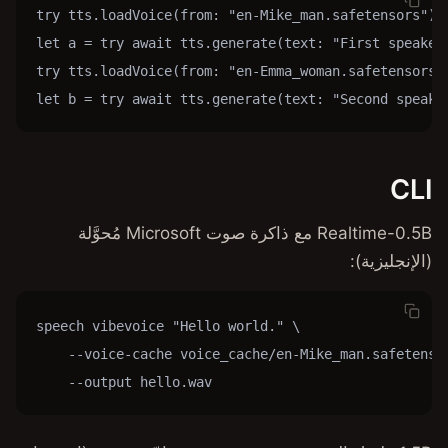
try tts.loadVoice(from: "en-
let a = try await tts.genera
try tts.loadVoice(from: "en-
let b = try await tts.genera
Realtime-0.5B مع ذاكرة صوت Microsoft مُحوَّلة
speech vibevoice "Hello worl
    --voice-cache voice_cach
    --output hello.wav