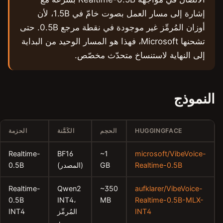
VoxCPM2
إشارة إلى مسار العمل بصوت خامّ في 1.5B، لأن
Supertonic-3
أوزان المُرمِّز غير موجودة في نقطة مرجع 0.5B. حتى
ا Microsoft، فهذا هو المسار الوحيد من البداية
Chatterbox Multilingual
 متحدّث مخصّص.
Kokoro
Pocket TTS
DeepFilterNet3
Sidon
الحجم
الكَمَّنة
الحزمة
PersonaPlex
Realtime-
BF16
~1
المصادر
GB
(المصدر)
0.5B
GitHub
واجهة C على Linux
Realtime-
Qwen2
~350
0.5B
INT4،
MB
المُرمِّز
INT4
الأسئلة الشائعة
+