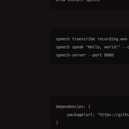
speech transcribe recording.wav

speech speak "Hello, world!" --o
   # خادم HTTP / WebSocket محلّي
dependencies: [

    .package(url: "https://githu
]