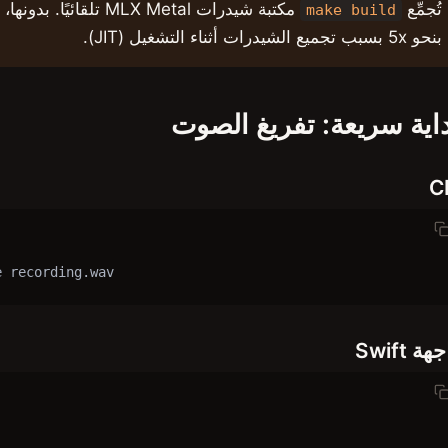
تُجمِّع
make build
بنحو 5x بسبب تجميع الشيدرات أثناء التشغيل (JIT).
اية سريعة: تفريغ الصوت
C
e recording.wav
هة Swift