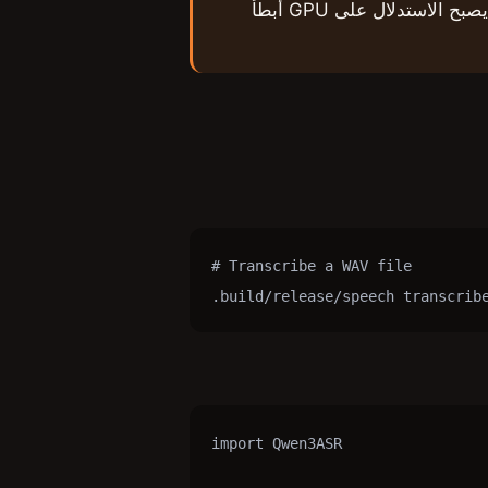
مكتبة شيدرات MLX Metal تلقائيًا. بدونها، يصبح الاستدلال على GPU أبطأ
# Transcribe a WAV file

.build/release/speech transcrib
import Qwen3ASR
