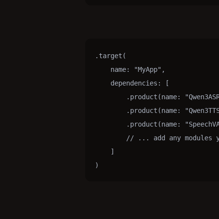
.target(

    name: "MyApp",

    dependencies: [

        .product(name: "Qwen3ASR
        .product(name: "Qwen3TTS
        .product(name: "SpeechVA
        // ... add any modules y
    ]

)