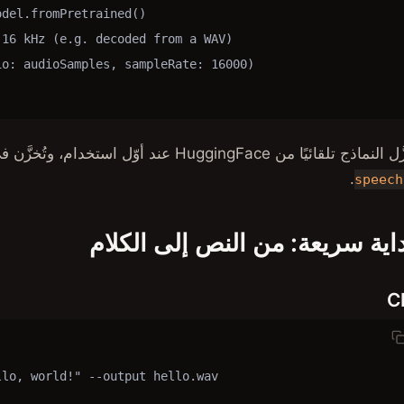
del.fromPretrained()

16 kHz (e.g. decoded from a WAV)

o: audioSamples, sampleRate: 16000)

ل النماذج تلقائيًا من HuggingFace عند أوّل استخدام، وتُخزَّن في
.
speech
اية سريعة: من النص إلى الكلام
C
llo, world!" --output hello.wav