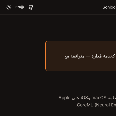
EN
تنساخ كخدمة مُدارة — متوافقة مع
توفّر speech-swift معالجة كلام بالذكاء الاصطناعي على الجهاز لأنظمة macOS وiOS على Apple