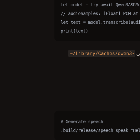
let model = try await Qwen3ASRMo
// audioSamples: [Float] PCM at 
let text = model.transcribe(audi
print(text)
~/Library/Caches/qwen3-
# Generate speech

.build/release/speech speak "He