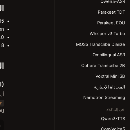
Qwen3-ASR
ال
Parakeet TDT
quoia
Parakeet EOU
licon
Whisper v3 Turbo
0+
MOSS Transcribe Diarize
8 GB من ذاكرة الوصول العشوائي كحدّ أدنى (يُنصح بـ 16 GB للنماذج الأكبر)
Omnilingual ASR
ال
Cohere Transcribe 2B
Voxtral Mini 3B
I)
المحاذاة الإجبارية
أسرع طر
Nemotron Streaming
r
نص إلى كلام
OpenAI). يتطل
Qwen3-TTS
CosyVoice3