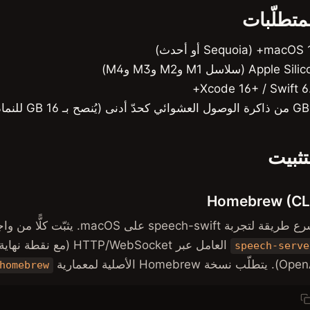
متطلّبات
macOS 15+ (Se أو أحدث)
Apple Si (سلاسل M1 وM2 وM3 وM4)
Xcode 16+ / Swift 6.
تثبيت
Homebrew (CL
يقة لتجربة speech-swift على macOS. يثبّت كلًّا من واجهة
العامل عبر HTTP/WebSocket (مع نقطة نهاية
speech-serve
ّب نسخة Homebrew الأصلية لمعمارية ARM (
homebrew