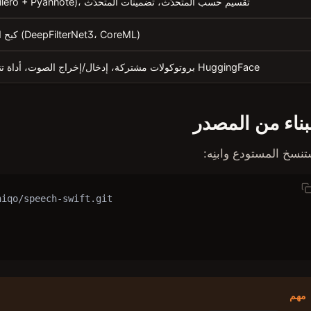
VAD (Silero + Pyannote)، تقسيم حسب المتحدّث، تضمينات المتحدّث
كبح الضوضاء (DeepFilterNet3، CoreML)
بروتوكولات مشتركة، إدخال/إخراج الصوت، أداة تنزيل من HuggingFace
بناء من المصدر
تنسخ المستودع وابنِه:
iqo/speech-swift.git

مهم