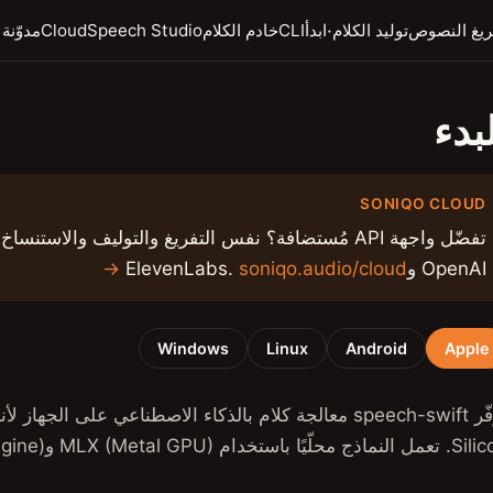
·
ريغ النصوص
توليد الكلام
ابدأ
CLI
خادم الكلام
Speech Studio
Cloud
مدوّنة Soniqo
بدء
SONIQO CLOUD
تفضّل واجهة API مُستضافة؟ نفس التفريغ والتوليف والاس
OpenAI وElevenLabs.
soniqo.audio/cloud →
Windows
Linux
Android
Apple
محلّيًا باستخدام MLX (Metal GPU) وCoreML (Neural Engine).