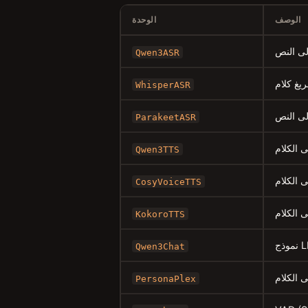
الوصف
الوحدة
Qwen3ASR
WhisperASR
ParakeetASR
Qwen3TTS
CosyVoiceTTS
KokoroTTS
Qwen3Chat
PersonaPlex