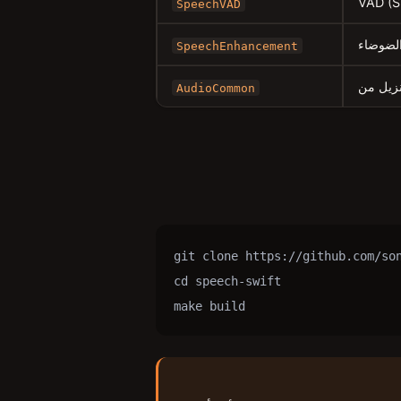
SpeechVAD
SpeechEnhancement
AudioCommon
git clone https://github.com/son
cd speech-swift

make build