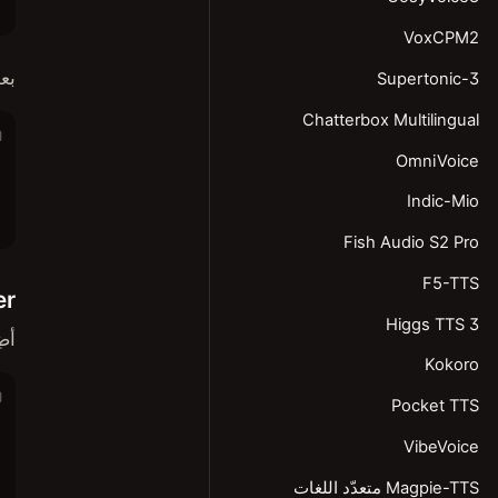
VoxCPM2
بعد
Supertonic-3
Chatterbox Multilingual
OmniVoice
Indic-Mio
Fish Audio S2 Pro
F5-TTS
er
Higgs TTS 3
أضِف ch-swift
Kokoro
Pocket TTS
VibeVoice
Magpie-TTS متعدّد اللغات