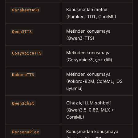
Konuşmadan metne
ParakeetASR
(Parakeet TDT, CoreML)
Metinden konuşmaya
Qwen3TTS
(Qwen3-TTS)
Metinden konuşmaya
CosyVoiceTTS
(CosyVoice3, çok dilli)
Metinden konuşmaya
KokoroTTS
(Kokoro-82M, CoreML, iOS
uyumlu)
Cihaz içi LLM sohbeti
Qwen3Chat
(Qwen3.5-0.8B, MLX +
CoreML)
Konuşmadan konuşmaya
PersonaPlex