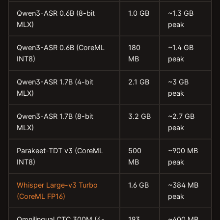
Qwen3-ASR 0.6B (8-bit
1.0 GB
~1.3 GB
MLX)
peak
Qwen3-ASR 0.6B (CoreML
180
~1.4 GB
INT8)
MB
peak
Qwen3-ASR 1.7B (4-bit
2.1 GB
~3 GB
MLX)
peak
Qwen3-ASR 1.7B (8-bit
3.2 GB
~2.7 GB
MLX)
peak
Parakeet-TDT v3 (CoreML
500
~900 MB
INT8)
MB
peak
Whisper Large-v3 Turbo
1.6 GB
~384 MB
(CoreML FP16)
peak
Omnilingual CTC 300M (4-
193
~400 MB