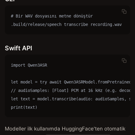
# Bir WAV dosyasını metne dönüştür

.build/release/speech transcribe recording.wav
Swift API
import Qwen3ASR

let model = try await Qwen3ASRModel.fromPretrained()
// audioSamples: [Float] PCM at 16 kHz (e.g. decoded
let text = model.transcribe(audio: audioSamples, sam
print(text)
Modeller ilk kullanımda HuggingFace'ten otomatik