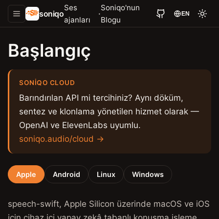
Ses
Soniqo'nun
soniqo
·
EN
ajanları
Blogu
Başlangıç
SONIQO CLOUD
Barındırılan API mi tercihiniz? Aynı döküm,
sentez ve klonlama yönetilen hizmet olarak —
OpenAI ve ElevenLabs uyumlu.
soniqo.audio/cloud →
Apple
Android
Linux
Windows
speech-swift, Apple Silicon üzerinde macOS ve iOS
için cihaz içi yapay zekâ tabanlı konuşma işleme