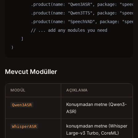
        .product(name: "Qwen3ASR", package: "speech-
        .product(name: "Qwen3TTS", package: "speech-
        .product(name: "SpeechVAD", package: "speech
        // ... add any modules you need

    ]

)
Mevcut Modüller
MODÜL
AÇIKLAMA
Konuşmadan metne (Qwen3-
Qwen3ASR
ASR)
konuşmadan metne (Whisper
WhisperASR
Large-v3 Turbo, CoreML)