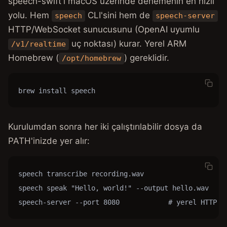
speech-swift'i macOS üzerinde denemenin en hızlı
yolu. Hem
CLI'sini hem de
speech
speech-server
HTTP/WebSocket sunucusunu (OpenAI uyumlu
uç noktası) kurar. Yerel ARM
/v1/realtime
Homebrew (
) gereklidir.
/opt/homebrew
brew install speech
Kurulumdan sonra her iki çalıştırılabilir dosya da
PATH'inizde yer alır:
speech transcribe recording.wav

speech speak "Hello, world!" --output hello.wav

speech-server --port 8080            # yerel HTTP /