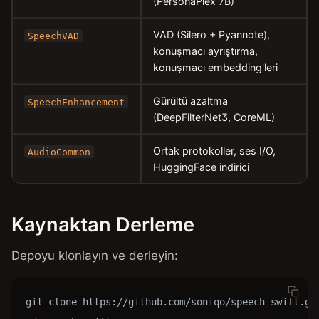
(PersonaPlex 7B)
VAD (Silero + Pyannote),
SpeechVAD
konuşmacı ayrıştırma,
konuşmacı embedding'leri
Gürültü azaltma
SpeechEnhancement
(DeepFilterNet3, CoreML)
Ortak protokoller, ses I/O,
AudioCommon
HuggingFace indirici
Kaynaktan Derleme
Depoyu klonlayın ve derleyin:
git clone https://github.com/soniqo/speech-swift.git