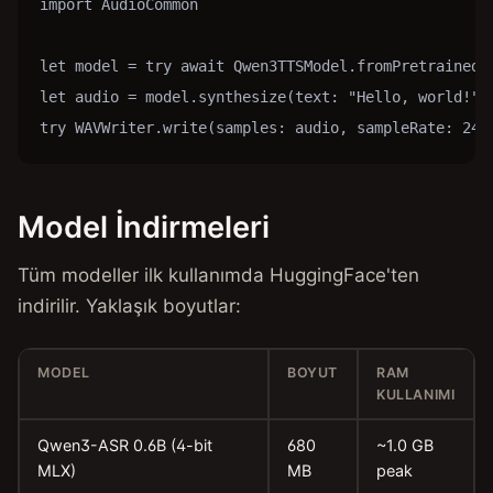
import AudioCommon

let model = try await Qwen3TTSModel.fromPretrained()
let audio = model.synthesize(text: "Hello, world!", 
try WAVWriter.write(samples: audio, sampleRate: 240
Model İndirmeleri
Tüm modeller ilk kullanımda HuggingFace'ten
indirilir. Yaklaşık boyutlar:
MODEL
BOYUT
RAM
KULLANIMI
Qwen3-ASR 0.6B (4-bit
680
~1.0 GB
MLX)
MB
peak