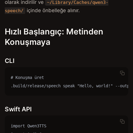
olarak indirilir ve
~/Library/Caches/qwen3-
içinde önbelleğe alınır.
speech/
Hızlı Başlangıç: Metinden
Konuşmaya
CLI
# Konuşma üret

.build/release/speech speak "Hello, world!" --outpu
Swift API
import Qwen3TTS
