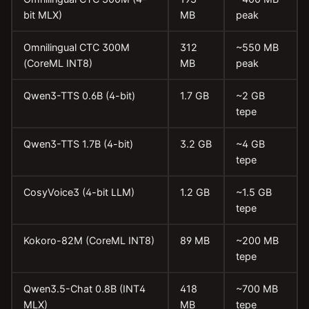
bit MLX)
MB
peak
Omnilingual CTC 300M
312
~550 MB
(CoreML INT8)
MB
peak
Qwen3-TTS 0.6B (4-bit)
1.7 GB
~2 GB
tepe
Qwen3-TTS 1.7B (4-bit)
3.2 GB
~4 GB
tepe
CosyVoice3 (4-bit LLM)
1.2 GB
~1.5 GB
tepe
Kokoro-82M (CoreML INT8)
89 MB
~200 MB
tepe
Qwen3.5-Chat 0.8B (INT4
418
~700 MB
MLX)
MB
tepe