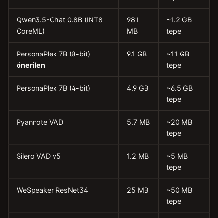
Qwen3.5-Chat 0.8B (INT8
981
~1.2 GB
CoreML)
MB
tepe
PersonaPlex 7B (8-bit)
9.1 GB
~11 GB
önerilen
tepe
PersonaPlex 7B (4-bit)
4.9 GB
~6.5 GB
tepe
Pyannote VAD
5.7 MB
~20 MB
tepe
Silero VAD v5
1.2 MB
~5 MB
tepe
WeSpeaker ResNet34
25 MB
~50 MB
tepe