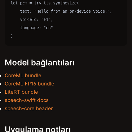
let pcm = try tts.synthesize(

    text: "Hello from an on-device voice.",

    voiceId: "F1",

    language: "en"

)
Model bağlantıları
CoreML bundle
CoreML FP16 bundle
LiteRT bundle
speech-swift docs
speech-core header
Uygulama notları