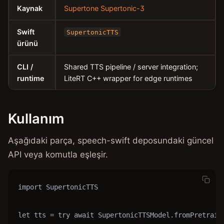
Kaynak
Supertone Supertonic-3
Swift
SupertonicTTS
ürünü
CLI /
Shared TTS pipeline / server integration;
runtime
LiteRT C++ wrapper for edge runtimes
Kullanım
Aşağıdaki parça, speech-swift deposundaki güncel
API veya komutla eşleşir.
import SupertonicTTS

let tts = try await SupertonicTTSModel.fromPretraine