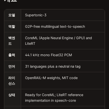
모델
Supertonic-3
역할
G2P-free multilingual text-to-speech
백엔
CoreML (Apple Neural Engine / GPU) and
드
LiteRT
출력
44.1 kHz mono Float32 PCM
언어
31 languages plus a neutral na tag
라이
OpenRAIL-M weights, MIT code
선스
상태
Ready for CoreML; LiteRT reference
implementation in speech-core