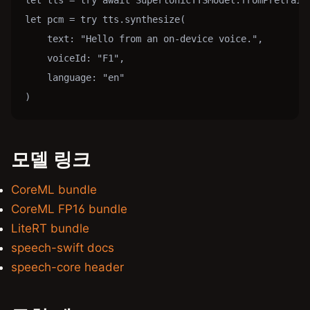
let pcm = try tts.synthesize(

    text: "Hello from an on-device voice.",

    voiceId: "F1",

    language: "en"

)
모델 링크
CoreML bundle
CoreML FP16 bundle
LiteRT bundle
speech-swift docs
speech-core header