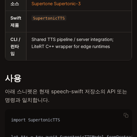
소스
Supertone Supertonic-3
Swift
SupertonicTTS
제품
CLI /
Shared TTS pipeline / server integration;
런타
LiteRT C++ wrapper for edge runtimes
임
사용
아래 스니펫은 현재 speech-swift 저장소의 API 또는
명령과 일치합니다.
import SupertonicTTS

let tts = try await SupertonicTTSModel.fromPretraine