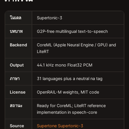
โมเดล
Supertonic-3
บทบาท
G2P-free multilingual text-to-speech
Backend
CoreML (Apple Neural Engine / GPU) and
LiteRT
Output
44.1 kHz mono Float32 PCM
ภาษา
31 languages plus a neutral na tag
License
OpenRAIL-M weights, MIT code
สถานะ
Ready for CoreML; LiteRT reference
implementation in speech-core
Source
Supertone Supertonic-3