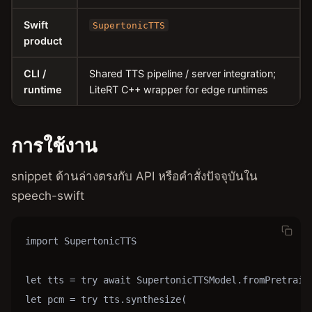
Swift
SupertonicTTS
product
CLI /
Shared TTS pipeline / server integration;
runtime
LiteRT C++ wrapper for edge runtimes
การใช้งาน
snippet ด้านล่างตรงกับ API หรือคำสั่งปัจจุบันใน
speech-swift
import SupertonicTTS

let tts = try await SupertonicTTSModel.fromPretraine
let pcm = try tts.synthesize(
