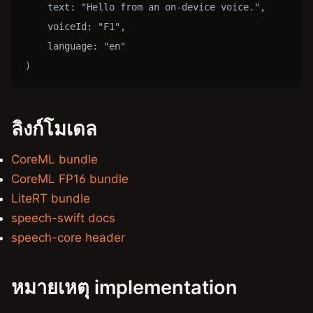
    text: "Hello from an on-device voice.",

    voiceId: "F1",

    language: "en"

)
ลิงก์โมเดล
CoreML bundle
CoreML FP16 bundle
LiteRT bundle
speech-swift docs
speech-core header
หมายเหตุ implementation