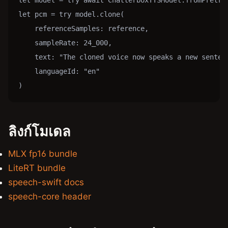
let pcm = try model.clone(

    referenceSamples: reference,

    sampleRate: 24_000,

    text: "The cloned voice now speaks a new sentenc
    languageId: "en"

)
ลิงก์โมเดล
MLX fp16 bundle
LiteRT bundle
speech-swift docs
speech-core header