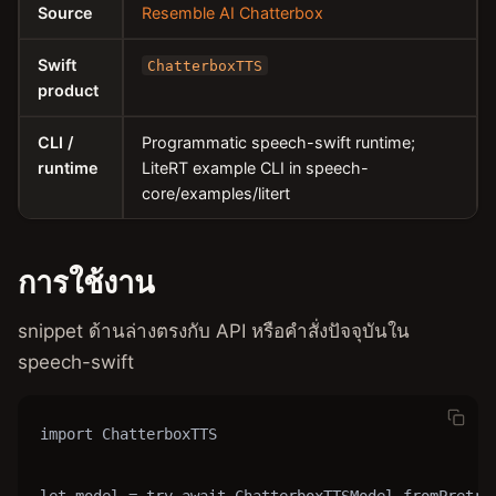
Source
Resemble AI Chatterbox
Swift
ChatterboxTTS
product
CLI /
Programmatic speech-swift runtime;
runtime
LiteRT example CLI in speech-
core/examples/litert
การใช้งาน
snippet ด้านล่างตรงกับ API หรือคำสั่งปัจจุบันใน
speech-swift
import ChatterboxTTS

let model = try await ChatterboxTTSModel.fromPretrai