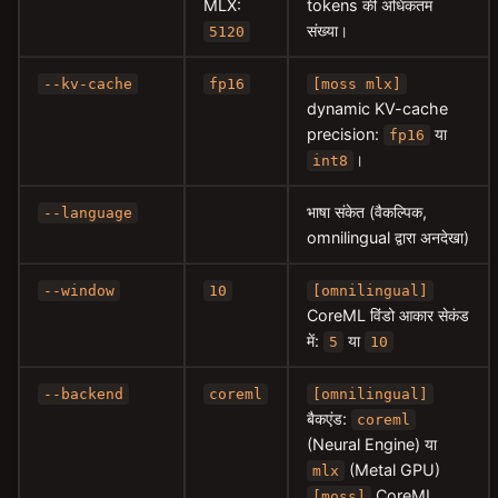
MLX:
tokens की अधिकतम
संख्या।
5120
--kv-cache
fp16
[moss mlx]
dynamic KV-cache
precision:
या
fp16
।
int8
भाषा संकेत (वैकल्पिक,
--language
omnilingual द्वारा अनदेखा)
--window
10
[omnilingual]
CoreML विंडो आकार सेकंड
में:
या
5
10
--backend
coreml
[omnilingual]
बैकएंड:
coreml
(Neural Engine) या
(Metal GPU)
mlx
CoreML
[moss]