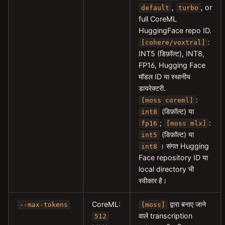
,
, or
default
turbo
full CoreML
HuggingFace repo ID.
:
[cohere/voxtral]
INT5 (डिफ़ॉल्ट), INT8,
FP16, Hugging Face
मॉडल ID या स्थानीय
डायरेक्टरी.
:
[moss coreml]
(डिफ़ॉल्ट) या
int8
;
:
fp16
[moss mlx]
(डिफ़ॉल्ट) या
int5
। संगत Hugging
int8
Face repository ID या
local directory भी
स्वीकार है।
CoreML:
द्वारा बनाए जाने
--max-tokens
[moss]
वाले transcription
512