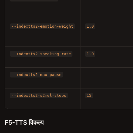
--indextts2-emotion-weight
1.0
--indextts2-speaking-rate
1.0
--indextts2-max-pause
--indextts2-s2mel-steps
15
F5-TTS विकल्प