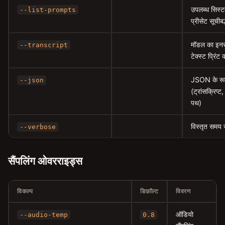
उपलब्ध सिस्टम 
--list-prompts
प्रीसेट सूचीबद्
मॉडल का इनर
--transcript
टेक्स्ट प्रिंट क
JSON के रूप
--json
(ट्रांसक्रिप्ट
पथ)
विस्तृत समय 
--verbose
सैंपलिंग ओवरराइड्स
विकल्प
डिफ़ॉल्ट
विवरण
ऑडियो
--audio-temp
0.8