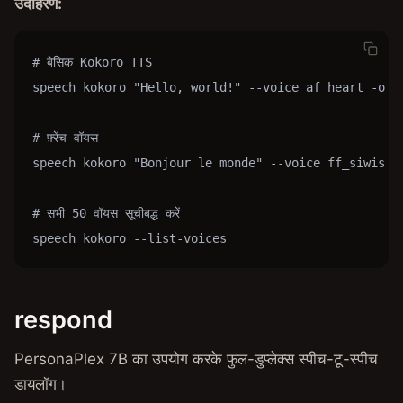
उदाहरण:
# बेसिक Kokoro TTS

speech kokoro "Hello, world!" --voice af_heart -o he
# फ़्रेंच वॉयस

speech kokoro "Bonjour le monde" --voice ff_siwis --
# सभी 50 वॉयस सूचीबद्ध करें

speech kokoro --list-voices
respond
PersonaPlex 7B का उपयोग करके फुल-डुप्लेक्स स्पीच-टू-स्पीच
डायलॉग।