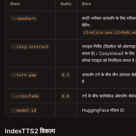
विकल्प
डिफ़ॉल्ट
विवरण
मल्टी-स्पीकर डायलॉग के लिए स्पीक
--speakers
मैपिंग:
s1=alice.wav,s2=bob.w
स्टाइल निर्देश (डिफ़ॉल्ट को ओवररा
--cosy-instruct
करता है)। CosyVoice3 के लिए
वॉयस स्टाइल को नियंत्रित करता है
डायलॉग टर्न के बीच मौन अंतराल से
--turn-gap
0.2
में
टर्न के बीच क्रॉसफ़ेड ओवरलैप सेकंड 
--crossfade
0.0
HuggingFace मॉडल ID
--model-id
IndexTTS2 विकल्प