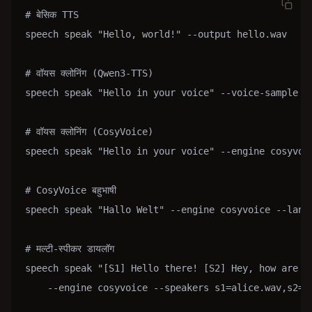
# बेसिक TTS

speech speak "Hello, world!" --output hello.wav

# वॉयस क्लोनिंग (Qwen3-TTS)

speech speak "Hello in your voice" --voice-sample re
# वॉयस क्लोनिंग (CosyVoice)

speech speak "Hello in your voice" --engine cosyvoic
# CosyVoice बहुभाषी

speech speak "Hallo Welt" --engine cosyvoice --langu
# मल्टी-स्पीकर डायलॉग

speech speak "[S1] Hello there! [S2] Hey, how are yo
    --engine cosyvoice --speakers s1=alice.wav,s2=bo