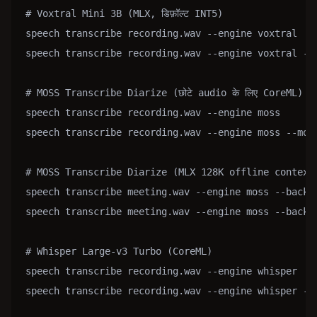
# Voxtral Mini 3B (MLX, डिफ़ॉल्ट INT5)

speech transcribe recording.wav --engine voxtral

speech transcribe recording.wav --engine voxtral --m
# MOSS Transcribe Diarize (छोटे audio के लिए CoreML)

speech transcribe recording.wav --engine moss

speech transcribe recording.wav --engine moss --mode
# MOSS Transcribe Diarize (MLX 128K offline context; I
speech transcribe meeting.wav --engine moss --backen
speech transcribe meeting.wav --engine moss --backen
# Whisper Large-v3 Turbo (CoreML)

speech transcribe recording.wav --engine whisper

speech transcribe recording.wav --engine whisper --m