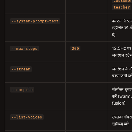
custome
teacher
कस्टम सिस्टम प
--system-prompt-text
(प्रीसेट को
है)
12.5Hz पर
--max-steps
200
जनरेशन स्टेप
जनरेशन के द
--stream
चंक्स जारी करे
संकलित ट्रांसफ
--compile
करें (warm
fusion)
उपलब्ध वॉयस 
--list-voices
सूचीबद्ध करें