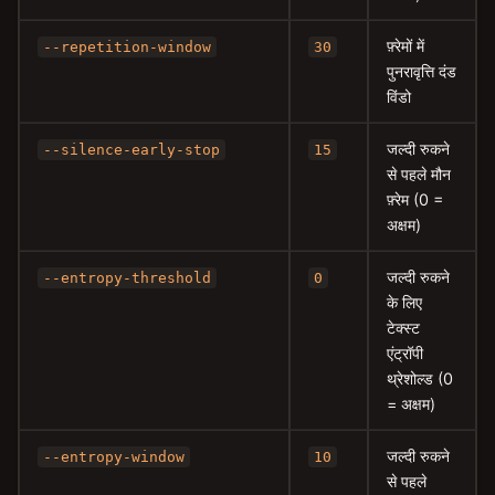
फ़्रेमों में
--repetition-window
30
पुनरावृत्ति दंड
विंडो
जल्दी रुकने
--silence-early-stop
15
से पहले मौन
फ़्रेम (0 =
अक्षम)
जल्दी रुकने
--entropy-threshold
0
के लिए
टेक्स्ट
एंट्रॉपी
थ्रेशोल्ड (0
= अक्षम)
जल्दी रुकने
--entropy-window
10
से पहले