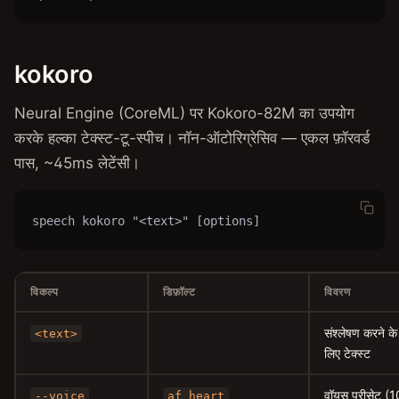
kokoro
Neural Engine (CoreML) पर Kokoro-82M का उपयोग
करके हल्का टेक्स्ट-टू-स्पीच। नॉन-ऑटोरिग्रेसिव — एकल फ़ॉरवर्ड
पास, ~45ms लेटेंसी।
speech kokoro "<text>" [options]
विकल्प
डिफ़ॉल्ट
विवरण
संश्लेषण करने के
<text>
लिए टेक्स्ट
वॉयस प्रीसेट (1
--voice
af_heart