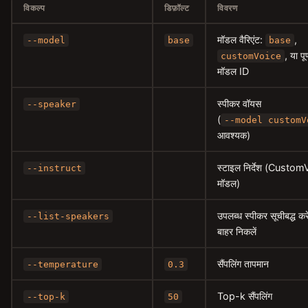
विकल्प
डिफ़ॉल्ट
विवरण
मॉडल वैरिएंट:
,
--model
base
base
, या पू
customVoice
मॉडल ID
स्पीकर वॉयस
--speaker
(
--model customV
आवश्यक)
स्टाइल निर्देश (Custo
--instruct
मॉडल)
उपलब्ध स्पीकर सूचीबद्ध कर
--list-speakers
बाहर निकलें
सैंपलिंग तापमान
--temperature
0.3
Top-k सैंपलिंग
--top-k
50