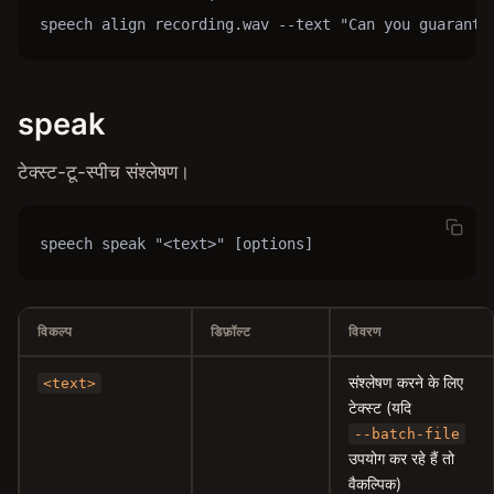
speech align recording.wav --text "Can you guarante
speak
टेक्स्ट-टू-स्पीच संश्लेषण।
speech speak "<text>" [options]
विकल्प
डिफ़ॉल्ट
विवरण
संश्लेषण करने के लिए
<text>
टेक्स्ट (यदि
--batch-file
उपयोग कर रहे हैं तो
वैकल्पिक)