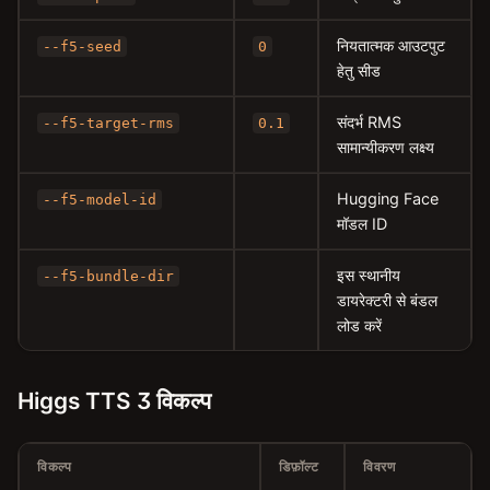
नियतात्मक आउटपुट
--f5-seed
0
हेतु सीड
संदर्भ RMS
--f5-target-rms
0.1
सामान्यीकरण लक्ष्य
Hugging Face
--f5-model-id
मॉडल ID
इस स्थानीय
--f5-bundle-dir
डायरेक्टरी से बंडल
लोड करें
Higgs TTS 3 विकल्प
विकल्प
डिफ़ॉल्ट
विवरण