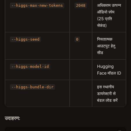
अधिकतम उत्पन्न
--higgs-max-new-tokens
2048
ऑडियो फ़्रेम
(25 प्रति
सेकंड)
नियतात्मक
--higgs-seed
0
आउटपुट हेतु
सीड
Hugging
--higgs-model-id
Face मॉडल ID
इस स्थानीय
--higgs-bundle-dir
डायरेक्टरी से
बंडल लोड करें
उदाहरण: