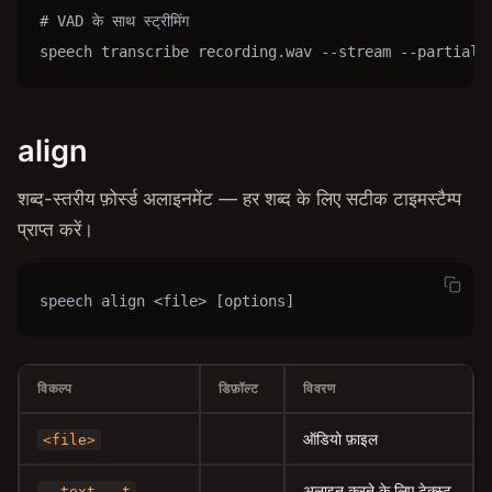
# VAD के साथ स्ट्रीमिंग

speech transcribe recording.wav --stream --partial
align
शब्द-स्तरीय फ़ोर्स्ड अलाइनमेंट — हर शब्द के लिए सटीक टाइमस्टैम्प
प्राप्त करें।
speech align <file> [options]
विकल्प
डिफ़ॉल्ट
विवरण
ऑडियो फ़ाइल
<file>
अलाइन करने के लिए टेक्स्ट
--text, -t