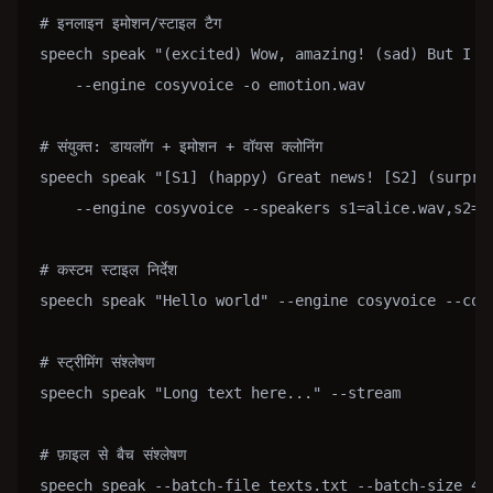
# इनलाइन इमोशन/स्टाइल टैग

speech speak "(excited) Wow, amazing! (sad) But I ha
    --engine cosyvoice -o emotion.wav

# संयुक्त: डायलॉग + इमोशन + वॉयस क्लोनिंग

speech speak "[S1] (happy) Great news! [S2] (surpris
    --engine cosyvoice --speakers s1=alice.wav,s2=bo
# कस्टम स्टाइल निर्देश

speech speak "Hello world" --engine cosyvoice --cosy
# स्ट्रीमिंग संश्लेषण

speech speak "Long text here..." --stream

# फ़ाइल से बैच संश्लेषण

speech speak --batch-file texts.txt --batch-size 4