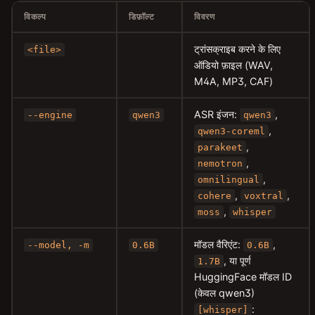
विकल्प
डिफ़ॉल्ट
विवरण
ट्रांसक्राइब करने के लिए
<file>
ऑडियो फ़ाइल (WAV,
M4A, MP3, CAF)
ASR इंजन:
,
--engine
qwen3
qwen3
,
qwen3-coreml
,
parakeet
,
nemotron
,
omnilingual
,
,
cohere
voxtral
,
moss
whisper
मॉडल वैरिएंट:
,
--model, -m
0.6B
0.6B
, या पूर्ण
1.7B
HuggingFace मॉडल ID
(केवल qwen3)
:
[whisper]