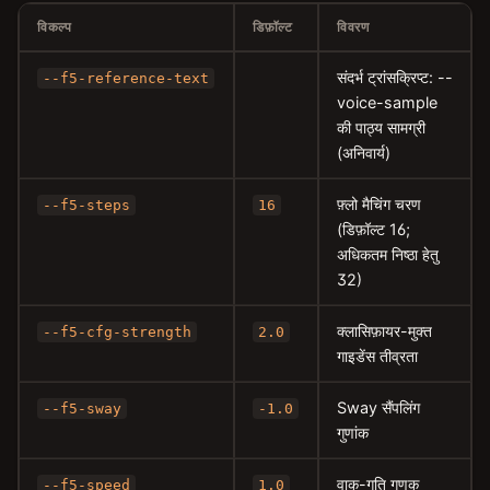
विकल्प
डिफ़ॉल्ट
विवरण
संदर्भ ट्रांसक्रिप्ट: --
--f5-reference-text
voice-sample
की पाठ्य सामग्री
(अनिवार्य)
फ़्लो मैचिंग चरण
--f5-steps
16
(डिफ़ॉल्ट 16;
अधिकतम निष्ठा हेतु
32)
क्लासिफ़ायर-मुक्त
--f5-cfg-strength
2.0
गाइडेंस तीव्रता
Sway सैंपलिंग
--f5-sway
-1.0
गुणांक
वाक्-गति गुणक
--f5-speed
1.0