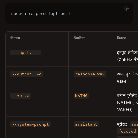
speech respond [options]
विकल्प
डिफ़ॉल्ट
विवरण
इनपुट ऑडिय
--input, -i
(24kHz मो
आउटपुट रिस्
--output, -o
response.wav
फ़ाइल
वॉयस प्रीसेट 
--voice
NATM0
NATM0, N
VARF0)
प्रीसेट:
--system-prompt
assistant
as
focused