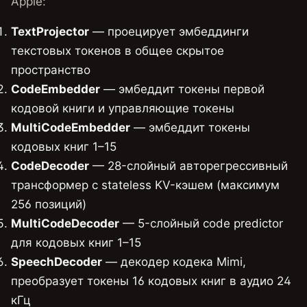
Apple:
TextProjector
— проецирует эмбеддинги
текстовых токенов в общее скрытое
пространство
CodeEmbedder
— эмбеддит токены первой
кодовой книги и управляющие токены
MultiCodeEmbedder
— эмбеддит токены
кодовых книг 1–15
CodeDecoder
— 28-слойный авторегрессивный
трансформер с stateless KV-кэшем (максимум
256 позиций)
MultiCodeDecoder
— 5-слойный code predictor
для кодовых книг 1–15
SpeechDecoder
— декодер кодека Mimi,
преобразует токены 16 кодовых книг в аудио 24
кГц