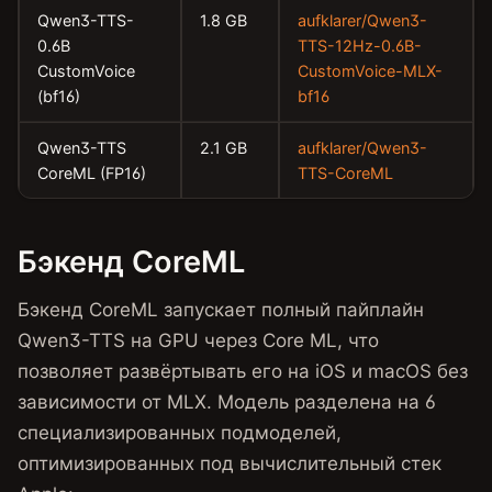
Qwen3-TTS-
1.8 GB
aufklarer/Qwen3-
0.6B
TTS-12Hz-0.6B-
CustomVoice
CustomVoice-MLX-
(bf16)
bf16
Qwen3-TTS
2.1 GB
aufklarer/Qwen3-
CoreML (FP16)
TTS-CoreML
Бэкенд CoreML
Бэкенд CoreML запускает полный пайплайн
Qwen3-TTS на GPU через Core ML, что
позволяет развёртывать его на iOS и macOS без
зависимости от MLX. Модель разделена на 6
специализированных подмоделей,
оптимизированных под вычислительный стек