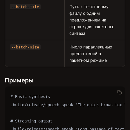
Путь к текстовому
--batch-file
файлу с одним
предложением на
строке для пакетного
синтеза
Число параллельных
--batch-size
предложений в
пакетном режиме
Примеры
# Basic synthesis

.build/release/speech speak "The quick brown fox." -
# Streaming output

.build/release/speech speak "Long passage of text...