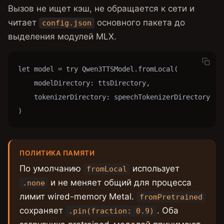
Вызов не ищет кэш, не обращается к сети и
читает
основного пакета до
config.json
выделения модулей MLX.
let model = try Qwen3TTSModel.fromLocal(

    modelDirectory: ttsDirectory,

    tokenizerDirectory: speechTokenizerDirectory

)
ПОЛИТИКА ПАМЯТИ
По умолчанию
использует
fromLocal
и не меняет общий для процесса
.none
лимит wired-memory Metal.
fromPretrained
сохраняет
. Оба
.pin(fraction: 0.9)