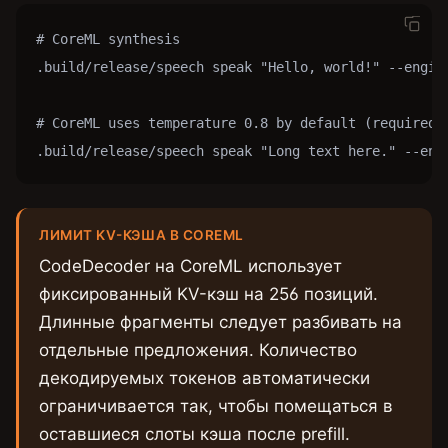
# CoreML synthesis

.build/release/speech speak "Hello, world!" --engine
# CoreML uses temperature 0.8 by default (required f
.build/release/speech speak "Long text here." --eng
ЛИМИТ KV-КЭША В COREML
CodeDecoder на CoreML использует
фиксированный KV-кэш на 256 позиций.
Длинные фрагменты следует разбивать на
отдельные предложения. Количество
декодируемых токенов автоматически
ограничивается так, чтобы помещаться в
оставшиеся слоты кэша после prefill.