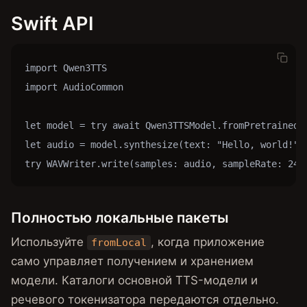
Swift API
import Qwen3TTS

import AudioCommon

let model = try await Qwen3TTSModel.fromPretrained()
let audio = model.synthesize(text: "Hello, world!", 
try WAVWriter.write(samples: audio, sampleRate: 240
Полностью локальные пакеты
Используйте
, когда приложение
fromLocal
само управляет получением и хранением
модели. Каталоги основной TTS-модели и
речевого токенизатора передаются отдельно.