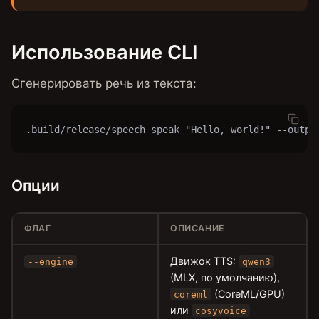
Использование CLI
Сгенерировать речь из текста:
.build/release/speech speak "Hello, world!" --outpu
Опции
ФЛАГ
ОПИСАНИЕ
Движок TTS:
--engine
qwen3
(MLX, по умолчанию),
(CoreML/GPU)
coreml
или
cosyvoice