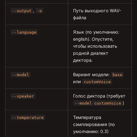
,
Путь выходного WAV-
--output
-o
файла
Язык (по умолчанию:
--language
english). Опустите,
чтобы использовать
родной диалект
диктора.
Вариант модели:
--model
base
или
customVoice
Голос диктора (требует
--speaker
)
--model customVoice
Температура
--temperature
сэмплирования (по
умолчанию: 0.3)