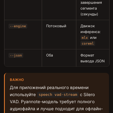
завершения
сегмента
(секунды)
Потоковый
Движок
--engine
инференса:
или
mlx
coreml
Оба
Формат
--json
вывода JSON
ВАЖНО
Для приложений реального времени
используйте
с Silero
speech vad-stream
VAD. Pyannote-модель требует полного
аудиофайла и лучше подходит для офлайн-