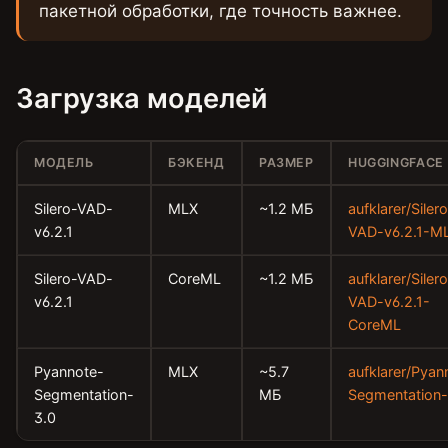
пакетной обработки, где точность важнее.
Загрузка моделей
МОДЕЛЬ
БЭКЕНД
РАЗМЕР
HUGGINGFACE
Silero-VAD-
MLX
~1.2 МБ
aufklarer/Siler
v6.2.1
VAD-v6.2.1-M
Silero-VAD-
CoreML
~1.2 МБ
aufklarer/Siler
v6.2.1
VAD-v6.2.1-
CoreML
Pyannote-
MLX
~5.7
aufklarer/Pyan
Segmentation-
МБ
Segmentation
3.0