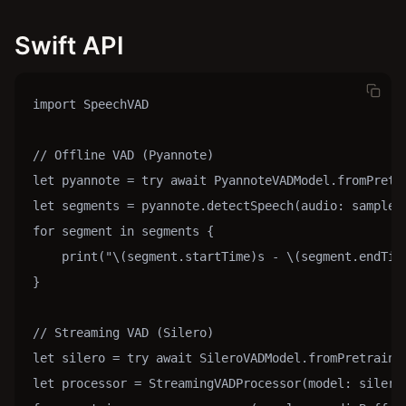
Swift API
import SpeechVAD

// Offline VAD (Pyannote)

let pyannote = try await PyannoteVADModel.fromPretra
let segments = pyannote.detectSpeech(audio: samples,
for segment in segments {

    print("\(segment.startTime)s - \(segment.endTime
}

// Streaming VAD (Silero)

let silero = try await SileroVADModel.fromPretrained
let processor = StreamingVADProcessor(model: silero,