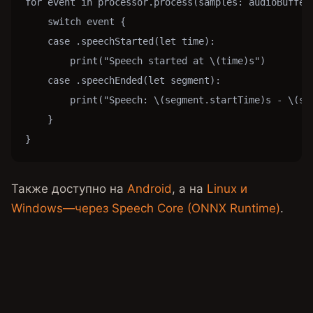
for event in processor.process(samples: audioBuffer)
    switch event {

    case .speechStarted(let time):

        print("Speech started at \(time)s")

    case .speechEnded(let segment):

        print("Speech: \(segment.startTime)s - \(seg
    }

}
Также доступно на
Android
, а на
Linux и
Windows—через Speech Core (ONNX Runtime)
.