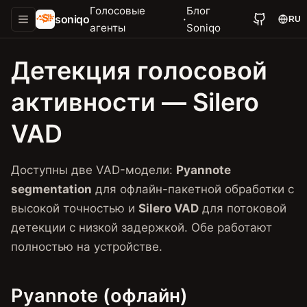
Голосовые
Блог
soniqo
·
RU
агенты
Soniqo
Детекция голосовой
активности — Silero
VAD
Доступны две VAD-модели:
Pyannote
segmentation
для офлайн-пакетной обработки с
высокой точностью и
Silero VAD
для потоковой
детекции с низкой задержкой. Обе работают
полностью на устройстве.
Pyannote (офлайн)