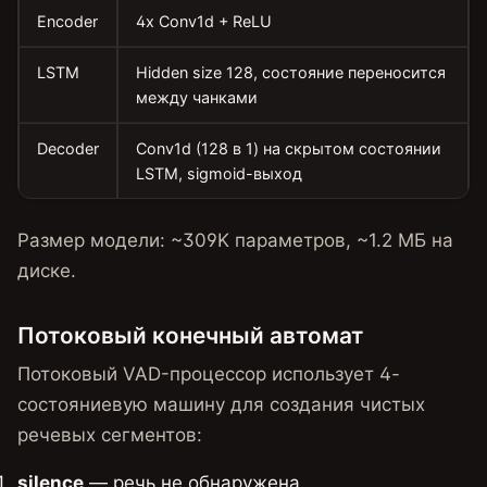
Encoder
4x Conv1d + ReLU
LSTM
Hidden size 128, состояние переносится
между чанками
Decoder
Conv1d (128 в 1) на скрытом состоянии
LSTM, sigmoid-выход
Размер модели: ~309K параметров, ~1.2 МБ на
диске.
Потоковый конечный автомат
Потоковый VAD-процессор использует 4-
состояниевую машину для создания чистых
речевых сегментов:
silence
— речь не обнаружена