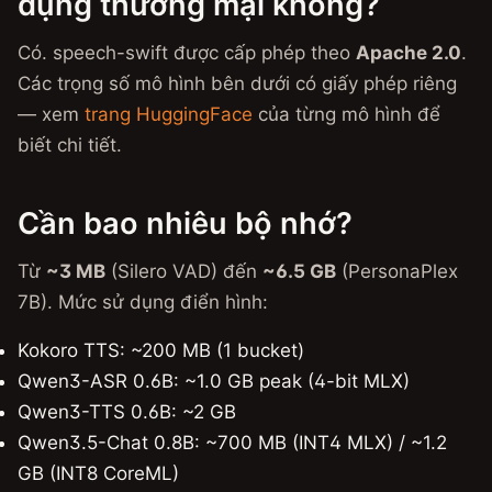
dụng thương mại không?
Có. speech-swift được cấp phép theo
Apache 2.0
.
Các trọng số mô hình bên dưới có giấy phép riêng
— xem
trang HuggingFace
của từng mô hình để
biết chi tiết.
Cần bao nhiêu bộ nhớ?
Từ
~3 MB
(Silero VAD) đến
~6.5 GB
(PersonaPlex
7B). Mức sử dụng điển hình:
Kokoro TTS: ~200 MB (1 bucket)
Qwen3-ASR 0.6B: ~1.0 GB peak (4-bit MLX)
Qwen3-TTS 0.6B: ~2 GB
Qwen3.5-Chat 0.8B: ~700 MB (INT4 MLX) / ~1.2
GB (INT8 CoreML)