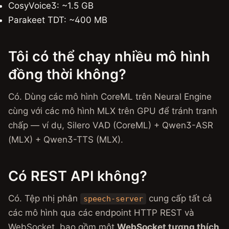
CosyVoice3: ~1.5 GB
Parakeet TDT: ~400 MB
Tôi có thể chạy nhiều mô hình
đồng thời không?
Có. Dùng các mô hình CoreML trên Neural Engine
cùng với các mô hình MLX trên GPU để tránh tranh
chấp — ví dụ, Silero VAD (CoreML) + Qwen3-ASR
(MLX) + Qwen3-TTS (MLX).
Có REST API không?
Có. Tệp nhị phân
cung cấp tất cả
speech-server
các mô hình qua các endpoint HTTP REST và
WebSocket, bao gồm một
WebSocket tương thích