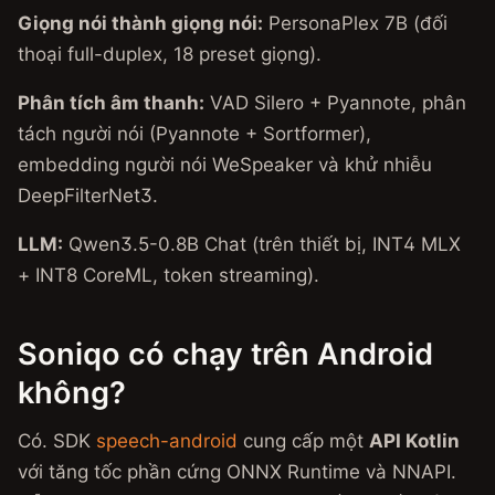
Giọng nói thành giọng nói:
PersonaPlex 7B (đối
thoại full-duplex, 18 preset giọng).
Phân tích âm thanh:
VAD Silero + Pyannote, phân
tách người nói (Pyannote + Sortformer),
embedding người nói WeSpeaker và khử nhiễu
DeepFilterNet3.
LLM:
Qwen3.5-0.8B Chat (trên thiết bị, INT4 MLX
+ INT8 CoreML, token streaming).
Soniqo có chạy trên Android
không?
Có. SDK
speech-android
cung cấp một
API Kotlin
với tăng tốc phần cứng ONNX Runtime và NNAPI.