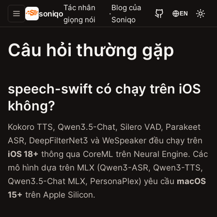
Tác nhân
Blog của
soniqo
·
EN
giọng nói
Soniqo
Câu hỏi thường gặp
speech-swift có chạy trên iOS
không?
Kokoro TTS, Qwen3.5-Chat, Silero VAD, Parakeet
ASR, DeepFilterNet3 và WeSpeaker đều chạy trên
iOS 18+
thông qua CoreML trên Neural Engine. Các
mô hình dựa trên MLX (Qwen3-ASR, Qwen3-TTS,
Qwen3.5-Chat MLX, PersonaPlex) yêu cầu
macOS
15+
trên Apple Silicon.