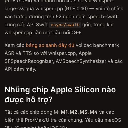
(RTF 0.084) và nhanh hơn 40% so với Whisper-
large-v3 qua whisper.cpp (RTF 0.10) — với độ chính
xác tương đương trên 52 ngôn ngữ. speech-swift
cung cấp API Swift
gốc, trong khi
async/await
whisper.cpp cần một cầu nối C++.
Xem các
bảng so sánh đầy đủ
với các benchmark
ASR và TTS so với whisper.cpp, Apple
SFSpeechRecognizer, AVSpeechSynthesizer và các
API đám mây.
Những chip Apple Silicon nào
được hỗ trợ?
Tất cả các chip dòng M:
M1, M2, M3, M4
và các
biến thể Pro/Max/Ultra của chúng. Yêu cầu macOS