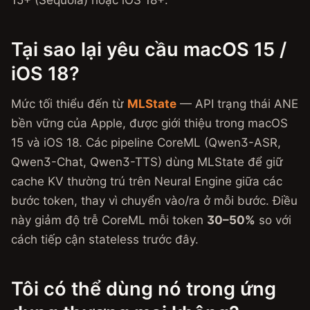
15+ (Sequoia) hoặc iOS 18+.
Tại sao lại yêu cầu macOS 15 /
iOS 18?
Mức tối thiểu đến từ
MLState
— API trạng thái ANE
bền vững của Apple, được giới thiệu trong macOS
15 và iOS 18. Các pipeline CoreML (Qwen3-ASR,
Qwen3-Chat, Qwen3-TTS) dùng MLState để giữ
cache KV thường trú trên Neural Engine giữa các
bước token, thay vì chuyển vào/ra ở mỗi bước. Điều
này giảm độ trễ CoreML mỗi token
30–50%
so với
cách tiếp cận stateless trước đây.
Tôi có thể dùng nó trong ứng