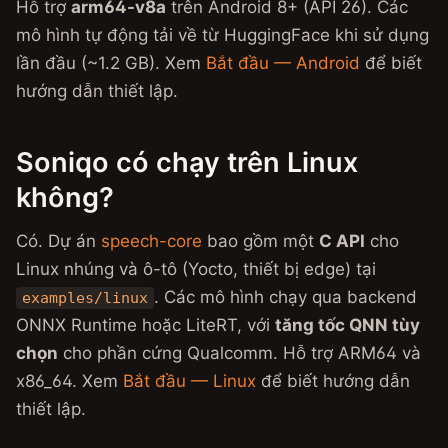
Hỗ trợ
arm64-v8a
trên Android 8+ (API 26). Các
mô hình tự động tải về từ HuggingFace khi sử dụng
lần đầu (~1.2 GB). Xem
Bắt đầu — Android
để biết
hướng dẫn thiết lập.
Soniqo có chạy trên Linux
không?
Có. Dự án
speech-core
bao gồm một
C API
cho
Linux nhúng và ô-tô (Yocto, thiết bị edge) tại
. Các mô hình chạy qua backend
examples/linux
ONNX Runtime hoặc LiteRT, với
tăng tốc QNN tùy
chọn
cho phần cứng Qualcomm. Hỗ trợ ARM64 và
x86_64. Xem
Bắt đầu — Linux
để biết hướng dẫn
thiết lập.