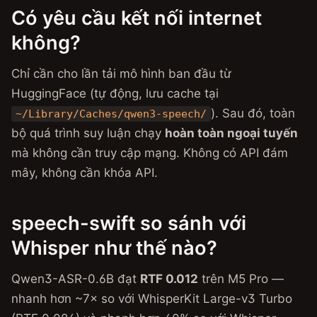
Có yêu cầu kết nối internet
không?
Chỉ cần cho lần tải mô hình ban đầu từ
HuggingFace (tự động, lưu cache tại
). Sau đó, toàn
~/Library/Caches/qwen3-speech/
bộ quá trình suy luận chạy
hoàn toàn ngoại tuyến
mà không cần truy cập mạng. Không có API đám
mây, không cần khóa API.
speech-swift so sánh với
Whisper như thế nào?
Qwen3-ASR-0.6B đạt
RTF 0.012
trên M5 Pro —
nhanh hơn ~7× so với WhisperKit Large-v3 Turbo