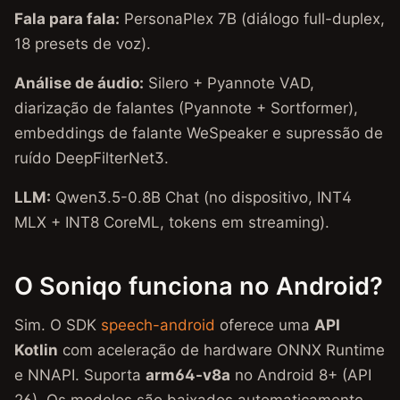
Fala para fala:
PersonaPlex 7B (diálogo full-duplex,
18 presets de voz).
Análise de áudio:
Silero + Pyannote VAD,
diarização de falantes (Pyannote + Sortformer),
embeddings de falante WeSpeaker e supressão de
ruído DeepFilterNet3.
LLM:
Qwen3.5-0.8B Chat (no dispositivo, INT4
MLX + INT8 CoreML, tokens em streaming).
O Soniqo funciona no Android?
Sim. O SDK
speech-android
oferece uma
API
Kotlin
com aceleração de hardware ONNX Runtime
e NNAPI. Suporta
arm64-v8a
no Android 8+ (API