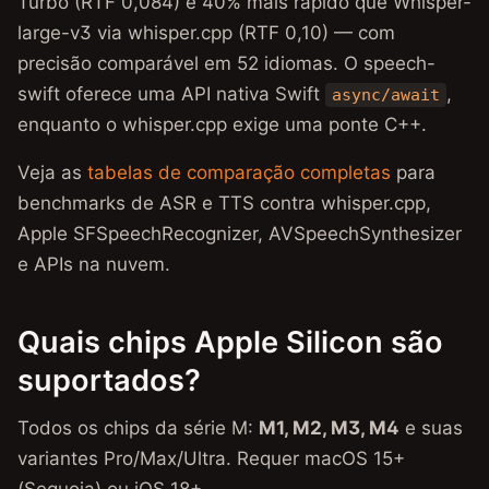
Turbo (RTF 0,084) e 40% mais rápido que Whisper-
large-v3 via whisper.cpp (RTF 0,10) — com
precisão comparável em 52 idiomas. O speech-
swift oferece uma API nativa Swift
,
async/await
enquanto o whisper.cpp exige uma ponte C++.
Veja as
tabelas de comparação completas
para
benchmarks de ASR e TTS contra whisper.cpp,
Apple SFSpeechRecognizer, AVSpeechSynthesizer
e APIs na nuvem.
Quais chips Apple Silicon são
suportados?
Todos os chips da série M:
M1, M2, M3, M4
e suas
variantes Pro/Max/Ultra. Requer macOS 15+