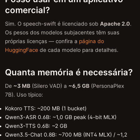
comercial?
Sim. O speech-swift é licenciado sob
Apache 2.0
.
Os pesos dos modelos subjacentes têm suas
próprias licenças — confira a
página do
HuggingFace
de cada modelo para detalhes.
Quanta memória é necessária?
De
~3 MB
(Silero VAD) a
~6,5 GB
(PersonaPlex
7B). Uso típico:
Kokoro TTS: ~200 MB (1 bucket)
Qwen3-ASR 0.6B: ~1,0 GB peak (4-bit MLX)
Qwen3-TTS 0.6B: ~2 GB
Qwen3.5-Chat 0.8B: ~700 MB (INT4 MLX) / ~1,2