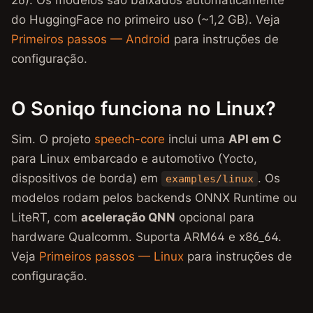
26). Os modelos são baixados automaticamente
do HuggingFace no primeiro uso (~1,2 GB). Veja
Primeiros passos — Android
para instruções de
configuração.
O Soniqo funciona no Linux?
Sim. O projeto
speech-core
inclui uma
API em C
para Linux embarcado e automotivo (Yocto,
dispositivos de borda) em
. Os
examples/linux
modelos rodam pelos backends ONNX Runtime ou
LiteRT, com
aceleração QNN
opcional para
hardware Qualcomm. Suporta ARM64 e x86_64.
Veja
Primeiros passos — Linux
para instruções de
configuração.