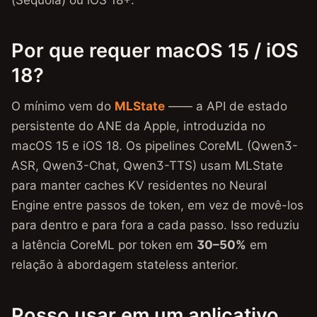
(Sequoia) ou iOS 18+.
Por que requer macOS 15 / iOS
18?
O mínimo vem do
MLState
—— a API de estado
persistente do ANE da Apple, introduzida no
macOS 15 e iOS 18. Os pipelines CoreML (Qwen3-
ASR, Qwen3-Chat, Qwen3-TTS) usam MLState
para manter caches KV residentes no Neural
Engine entre passos de token, em vez de movê-los
para dentro e para fora a cada passo. Isso reduziu
a latência CoreML por token em
30–50%
em
relação à abordagem stateless anterior.
Posso usar em um aplicativo