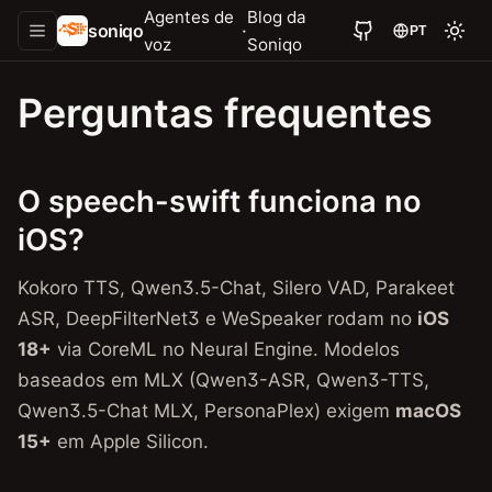
Agentes de
Blog da
soniqo
·
PT
voz
Soniqo
Perguntas frequentes
O speech-swift funciona no
iOS?
Kokoro TTS, Qwen3.5-Chat, Silero VAD, Parakeet
ASR, DeepFilterNet3 e WeSpeaker rodam no
iOS
18+
via CoreML no Neural Engine. Modelos
baseados em MLX (Qwen3-ASR, Qwen3-TTS,
Qwen3.5-Chat MLX, PersonaPlex) exigem
macOS
15+
em Apple Silicon.