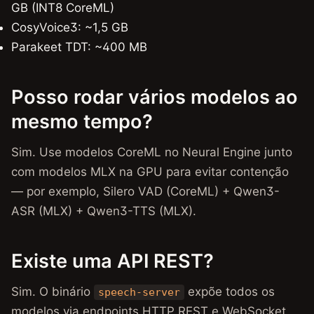
GB (INT8 CoreML)
CosyVoice3: ~1,5 GB
Parakeet TDT: ~400 MB
Posso rodar vários modelos ao
mesmo tempo?
Sim. Use modelos CoreML no Neural Engine junto
com modelos MLX na GPU para evitar contenção
— por exemplo, Silero VAD (CoreML) + Qwen3-
ASR (MLX) + Qwen3-TTS (MLX).
Existe uma API REST?
Sim. O binário
expõe todos os
speech-server
modelos via endpoints HTTP REST e WebSocket,