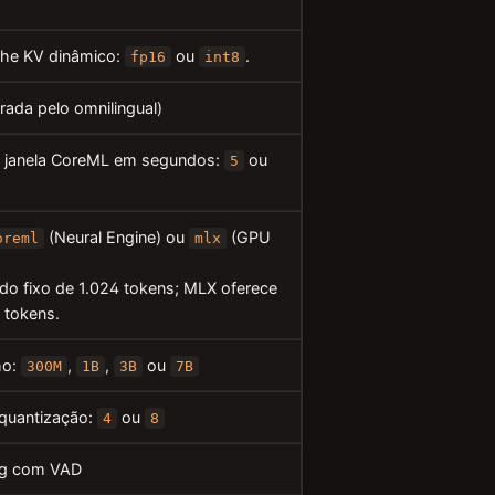
che KV dinâmico:
ou
.
fp16
int8
rada pelo omnilingual)
janela CoreML em segundos:
ou
5
(Neural Engine) ou
(GPU
oreml
mlx
o fixo de 1.024 tokens; MLX oferece
 tokens.
ho:
,
,
ou
300M
1B
3B
7B
 quantização:
ou
4
8
ing com VAD