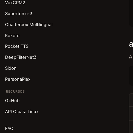
VoxCPM2
Supertonic-3
Chatterbox Multilingual
Kokoro
a
Pocket TTS
A
DeepFilterNet3
Sidon
PersonaPlex
RECURSOS
GitHub
API C para Linux
FAQ