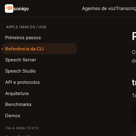
soniqo
Agentes de voz
Transcri
APPLE (MACOS / IOS)
Primeiros passos
Referência da CLI
O
Speech Server
d
Speech Studio
t
API e protocolos
Arquitetura
T
Benchmarks
Demos
FALA PARA TEXTO