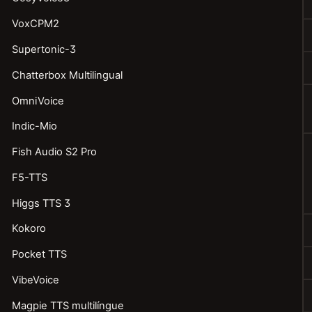
VoxCPM2
Supertonic-3
Chatterbox Multilingual
OmniVoice
Indic-Mio
Fish Audio S2 Pro
F5-TTS
Higgs TTS 3
Kokoro
Pocket TTS
VibeVoice
Magpie TTS multilíngue