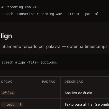
# Streaming com VAD

speech transcribe recording.wav --stream --partial
lign
linhamento forçado por palavra — obtenha timestamps p
speech align <file> [options]
OPÇÃO
PADRÃO
DESCRIÇÃO
Arquivo de áudio
<file>
Texto para alinhar (se omit
--text, -t