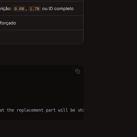
rição:
,
ou ID completo
0.6B
1.7B
 forçado
at the replacement part will be shipped tomorrow?"