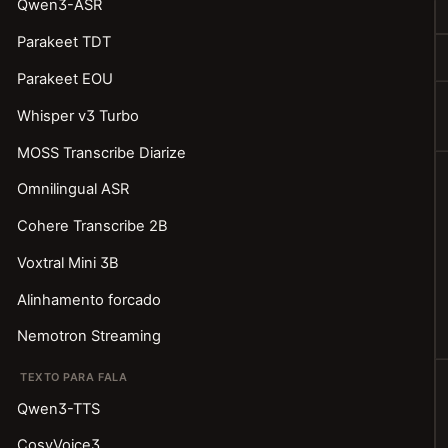
Qwen3-ASR
Parakeet TDT
Parakeet EOU
Whisper v3 Turbo
MOSS Transcribe Diarize
Omnilingual ASR
Cohere Transcribe 2B
Voxtral Mini 3B
Alinhamento forcado
Nemotron Streaming
TEXTO PARA FALA
Qwen3-TTS
CosyVoice3