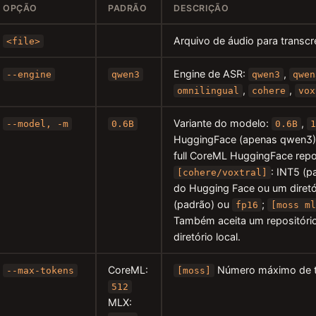
OPÇÃO
PADRÃO
DESCRIÇÃO
Arquivo de áudio para transc
<file>
Engine de ASR:
,
--engine
qwen3
qwen3
qwen
,
,
omnilingual
cohere
vox
Variante do modelo:
,
--model, -m
0.6B
0.6B
HuggingFace (apenas qwen3
full CoreML HuggingFace repo
: INT5 (p
[cohere/voxtral]
do Hugging Face ou um diretór
(padrão) ou
;
fp16
[moss m
Também aceita um repositóri
diretório local.
CoreML:
Número máximo de to
--max-tokens
[moss]
512
MLX: