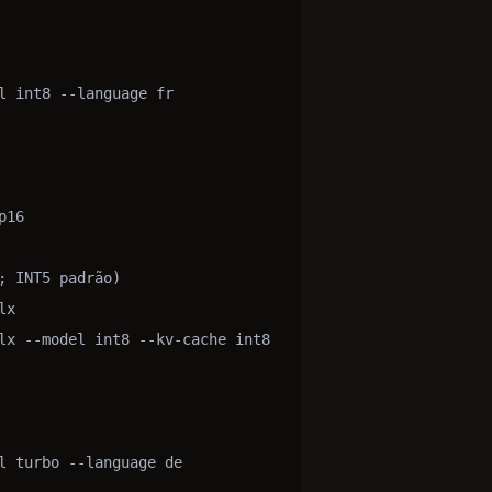
l int8 --language fr

16

 INT5 padrão)

x

lx --model int8 --kv-cache int8

l turbo --language de
