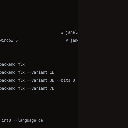
                           # janela de 10 s

window 5                     # janela de 5 s

backend mlx                              # 300M @ 4-bit

backend mlx --variant 1B                  # 1B @ 4-bit

backend mlx --variant 3B --bits 8         # 3B @ 8-bit

backend mlx --variant 7B                  # 7B @ 4-bit

 int8 --language de
