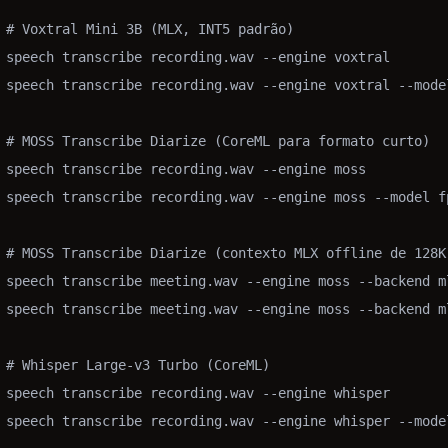
# Voxtral Mini 3B (MLX, INT5 padrão)

speech transcribe recording.wav --engine voxtral

speech transcribe recording.wav --engine voxtral --mode
# MOSS Transcribe Diarize (CoreML para formato curto)

speech transcribe recording.wav --engine moss

speech transcribe recording.wav --engine moss --model fp
# MOSS Transcribe Diarize (contexto MLX offline de 128K;
speech transcribe meeting.wav --engine moss --backend ml
speech transcribe meeting.wav --engine moss --backend m
# Whisper Large-v3 Turbo (CoreML)

speech transcribe recording.wav --engine whisper

speech transcribe recording.wav --engine whisper --mode