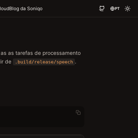
loud
Blog da Soniqo
PT
odas as tarefas de processamento
tir de
.
.build/release/speech