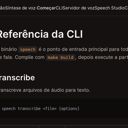
·
ção
Síntese de voz
Começar
CLI
Servidor de voz
Speech Studio
C
Referência da CLI
 binário
é o ponto de entrada principal para t
speech
e fala. Compile com
, depois execute a par
make build
ranscribe
ranscreve arquivos de áudio para texto.
speech transcribe <file> [options]