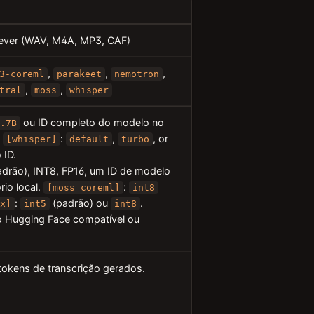
rever (WAV, M4A, MP3, CAF)
,
,
,
3-coreml
parakeet
nemotron
,
,
tral
moss
whisper
ou ID completo do modelo no
1.7B
)
:
,
, or
[whisper]
default
turbo
 ID.
adrão), INT8, FP16, um ID de modelo
io local.
:
[moss coreml]
int8
:
(padrão) ou
.
lx]
int5
int8
o Hugging Face compatível ou
kens de transcrição gerados.