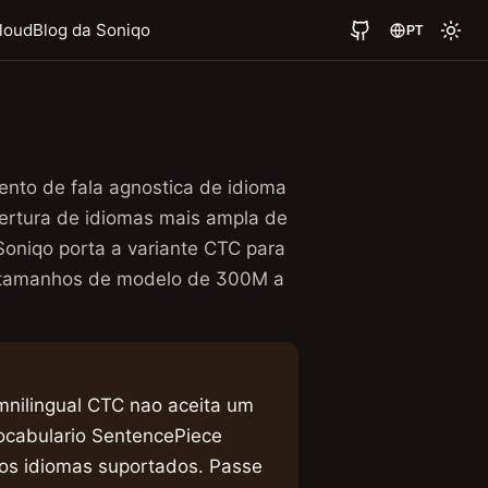
loud
Blog da Soniqo
PT
nto de fala agnostica de idioma
bertura de idiomas mais ampla de
Soniqo porta a variante CTC para
o tamanhos de modelo de 300M a
nilingual CTC nao aceita um
ocabulario SentencePiece
os idiomas suportados. Passe