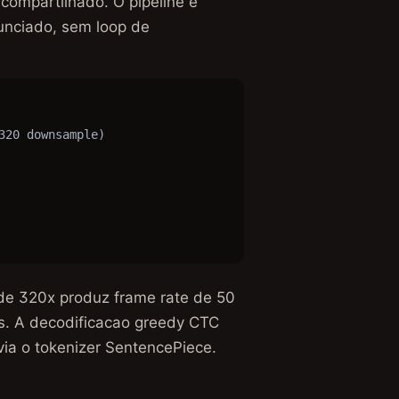
compartilhado. O pipeline e
unciado, sem loop de
20 downsample)

de 320x produz frame rate de 50
s. A decodificacao greedy CTC
via o tokenizer SentencePiece.