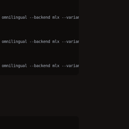
 omnilingual --backend mlx --variant 1B

 omnilingual --backend mlx --variant 3B --bits 8

 omnilingual --backend mlx --variant 7B