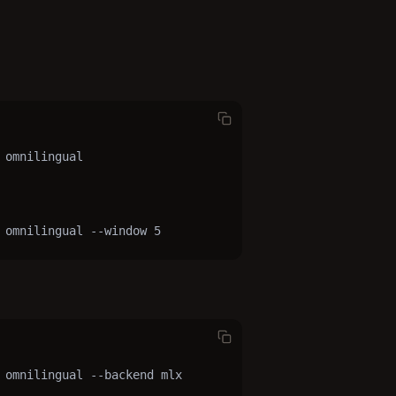
omnilingual

 omnilingual --window 5
 omnilingual --backend mlx
