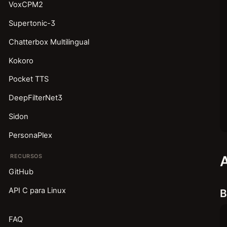
VoxCPM2
Supertonic-3
Chatterbox Multilingual
Kokoro
Pocket TTS
DeepFilterNet3
Sidon
PersonaPlex
RECURSOS
A
GitHub
API C para Linux
B
FAQ