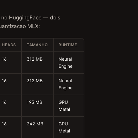
no HuggingFace — dois
uantizacao MLX:
HEADS
TAMANHO
RUNTIME
16
312 MB
Neural
Engine
16
312 MB
Neural
Engine
16
193 MB
GPU
Metal
16
342 MB
GPU
Metal