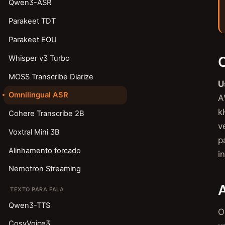
Qwen3-ASR
Parakeet TDT
Parakeet EOU
Whisper v3 Turbo
MOSS Transcribe Diarize
U
Omnilingual ASR
A
k
Cohere Transcribe 2B
v
Voxtral Mini 3B
p
Alinhamento forcado
i
Nemotron Streaming
A
TEXTO PARA FALA
Qwen3-TTS
O
CosyVoice3