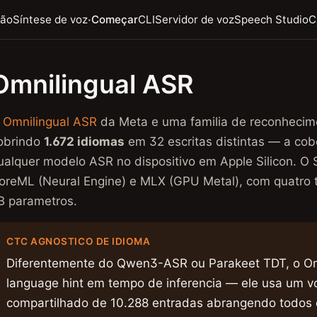
·
ção
Síntese de voz
Começar
CLI
Servidor de voz
Speech Studio
C
Omnilingual ASR
O
Omnilingual ASR
da Meta e uma familia de reconhecime
obrindo
1.672 idiomas
em 32 escritas distintas — a co
ualquer modelo ASR no dispositivo em Apple Silicon. O 
oreML (Neural Engine) e MLX (GPU Metal), com quatr
B parametros.
CTC AGNOSTICO DE IDIOMA
Diferentemente do Qwen3-ASR ou Parakeet TDT, o Om
language hint em tempo de inferencia — ele usa um v
compartilhado de 10.288 entradas abrangendo todos 