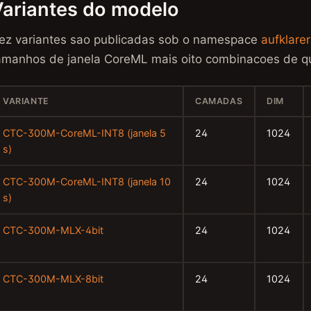
Variantes do modelo
ez variantes sao publicadas sob o namespace
aufklarer
amanhos de janela CoreML mais oito combinacoes de q
VARIANTE
CAMADAS
DIM
CTC-300M-CoreML-INT8 (janela 5
24
1024
s)
CTC-300M-CoreML-INT8 (janela 10
24
1024
s)
CTC-300M-MLX-4bit
24
1024
CTC-300M-MLX-8bit
24
1024