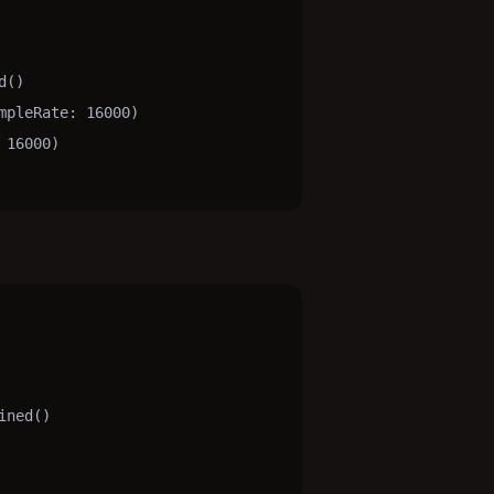
()

pleRate: 16000)

16000)

ned()
