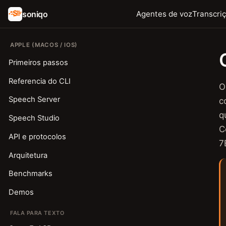
soniqo
Agentes de voz
Transcri
APPLE (MACOS / IOS)
Primeiros passos
Referencia do CLI
Speech Server
c
q
Speech Studio
C
API e protocolos
7
Arquitetura
Benchmarks
Demos
FALA PARA TEXTO