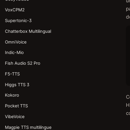
u
p
VoxCPM2
d
Supertonic-3
Chatterbox Multilingual
OmniVoice
Indic-Mio
Fish Audio S2 Pro
F5-TTS
Higgs TTS 3
Kokoro
C
H
Pocket TTS
c
VibeVoice
Magpie TTS multilíngue