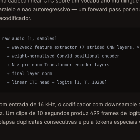
ma cabeca linear CTC sobre um vocabulario multilingue 
aralelo e nao autoregressivo — um forward pass por en
ecodificador.
raw audio [1, samples]

  → wav2vec2 feature extractor (7 strided CNN layers, ×3
  → weight-normalised Conv1d positional encoder

  → N × pre-norm Transformer encoder layers

  → final layer norm

  → linear CTC head → logits [1, T, 10288]
om entrada de 16 kHz, o codificador com downsample 
z. Um clipe de 10 segundos produz 499 frames de logit
olapsa duplicatas consecutivas e pula tokens especiais 