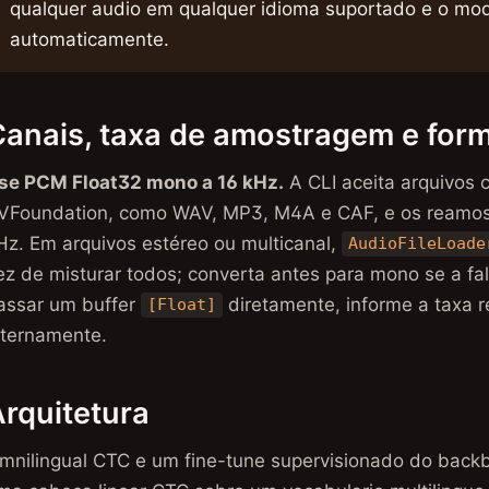
qualquer audio em qualquer idioma suportado e o mode
automaticamente.
Canais, taxa de amostragem e for
se PCM Float32 mono a 16 kHz.
A CLI aceita arquivos 
VFoundation, como WAV, MP3, M4A e CAF, e os reamos
Hz. Em arquivos estéreo ou multicanal,
AudioFileLoade
ez de misturar todos; converta antes para mono se a fala
assar um buffer
diretamente, informe a taxa
[Float]
nternamente.
rquitetura
mnilingual CTC e um fine-tune supervisionado do bac