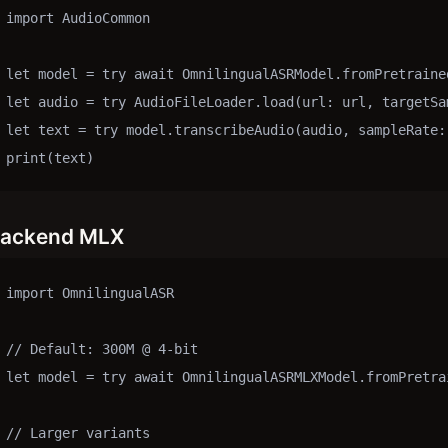
import AudioCommon

let model = try await OmnilingualASRModel.fromPretrained
let audio = try AudioFileLoader.load(url: url, targetSam
let text = try model.transcribeAudio(audio, sampleRate: 
print(text)
ackend MLX
import OmnilingualASR

// Default: 300M @ 4-bit

let model = try await OmnilingualASRMLXModel.fromPretrai
// Larger variants
