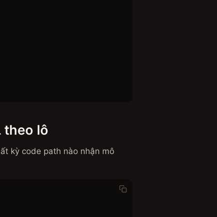
theo lô
 bất kỳ code path nào nhận mô