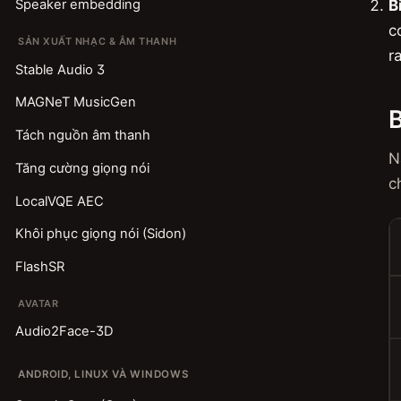
B
Speaker embedding
c
SẢN XUẤT NHẠC & ÂM THANH
r
Stable Audio 3
MAGNeT MusicGen
Tách nguồn âm thanh
N
Tăng cường giọng nói
c
LocalVQE AEC
Khôi phục giọng nói (Sidon)
FlashSR
AVATAR
Audio2Face-3D
ANDROID, LINUX VÀ WINDOWS