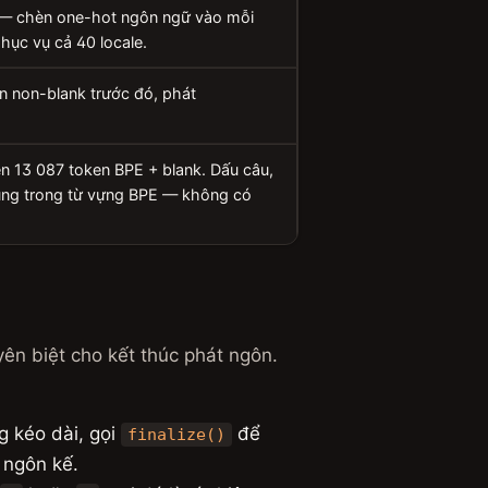
— chèn one-hot ngôn ngữ vào mỗi
ục vụ cả 40 locale.
 non-blank trước đó, phát
ên 13 087 token BPE + blank. Dấu câu,
sung trong từ vựng BPE — không có
n biệt cho kết thúc phát ngôn.
g kéo dài, gọi
để
finalize()
 ngôn kế.