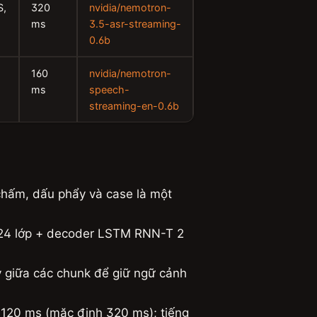
S,
320
nvidia/nemotron-
ms
3.5-asr-streaming-
0.6b
160
nvidia/nemotron-
ms
speech-
streaming-en-0.6b
chấm, dấu phẩy và case là một
24 lớp + decoder LSTM RNN-T 2
 giữa các chunk để giữ ngữ cảnh
120 ms (mặc định 320 ms); tiếng