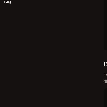
FAQ
T
h