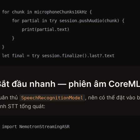
for chunk in microphoneChunks16kHz {

    for partial in try session.pushAudio(chunk) {

        print(partial.text)

    }

}

let final = try session.finalize().last?.text
Bắt đầu nhanh — phiên âm CoreML 
uân thủ
, nên có thể đặt vào
SpeechRecognitionModel
ình STT tổng quát:
import NemotronStreamingASR
