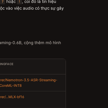
hoặc
, coi đó là tín hiệu
?
!
c vào việc audio có thực sự gây
aming-0.6B, cộng thêm mô hình
INGFACE
arer/Nemotron-3.5-ASR-Streaming-
-CoreML-INT8
arer/…MLX-bf16