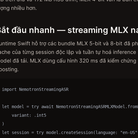
ượng nhiều hơn.
Bắt đầu nhanh — streaming MLX na
untime Swift hỗ trợ các bundle MLX 5-bit và 8-bit đã ph
ache của từng session độc lập và tuần tự hoá inference
odel đã tải. MLX dùng cấu hình 320 ms đã kiểm chứng 
oosting.
import NemotronStreamingASR

let model = try await NemotronStreamingASRMLXModel.fromP
    variant: .int5

)

let session = try model.createSession(language: "en-US")