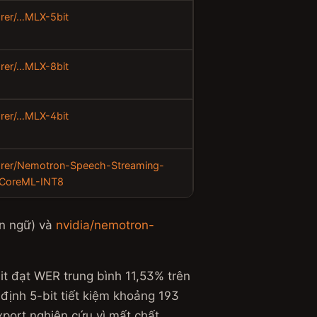
arer/…MLX-5bit
arer/…MLX-8bit
arer/…MLX-4bit
arer/Nemotron-Speech-Streaming-
-CoreML-INT8
n ngữ) và
nvidia/nemotron-
t đạt WER trung bình 11,53% trên
định 5-bit tiết kiệm khoảng 193
port nghiên cứu vì mất chất