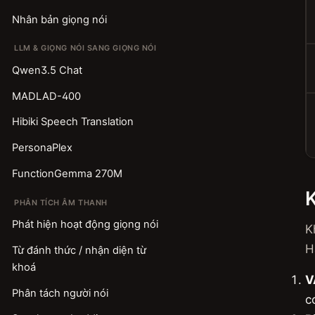
Nhân bản giọng nói
LLM & GIỌNG NÓI SANG GIỌNG NÓI
Qwen3.5 Chat
MADLAD-400
Hibiki Speech Translation
PersonaPlex
FunctionGemma 270M
PHÂN TÍCH ÂM THANH
Phát hiện hoạt động giọng nói
K
H
Từ đánh thức / nhận diện từ
khoá
V
Phân tách người nói
c