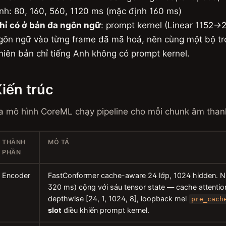
nh: 80, 160, 560, 1120 ms (mặc định 160 ms)
hỉ có ở bản đa ngôn ngữ
: prompt kernel (Linear 1152
gôn ngữ vào từng frame đã mã hoá, nên cùng một bộ trọ
hiên bản chỉ tiếng Anh không có prompt kernel.
iến trúc
a mô hình CoreML chạy pipeline cho mỗi chunk âm than
THÀNH
MÔ TẢ
PHẦN
Encoder
FastConformer cache-aware 24 lớp, 1024 hidden. N
320 ms) cộng với sáu tensor state — cache attention
depthwise [24, 1, 1024, 8], loopback mel
pre_cach
slot
điều khiển prompt kernel.