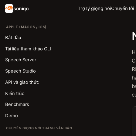
soniqo
Trợ lý giọng nói
Chuyển lời 
APPLE (MACOS / IOS)
Bắt đầu
Tài liệu tham khảo CLI
H
Speech Server
C
R
Speech Studio
h
API và giao thức
b
Kiến trúc
c
Benchmark
Demo
CHUYỂN GIỌNG NÓI THÀNH VĂN BẢN