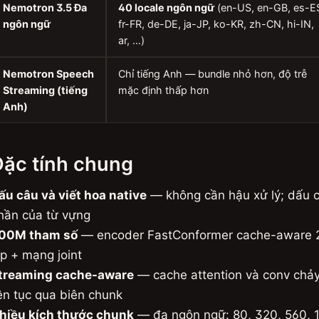
Nemotron 3.5 Đa
40 locale ngôn ngữ
(en-US, en-GB, es-E
ngôn ngữ
fr-FR, de-DE, ja-JP, ko-KR, zh-CN, hi-IN,
ar, …)
Nemotron Speech
Chỉ tiếng Anh — bundle nhỏ hơn, độ trễ
Streaming (tiếng
mặc định thấp hơn
Anh)
Đặc tính chung
ấu câu và viết hoa native
— không cần hậu xử lý; dấu 
hần của từ vựng
00M tham số
— encoder FastConformer cache-aware 
ớp + mạng joint
treaming cache-aware
— cache attention và conv chảy
iên tục qua biên chunk
hiều kích thước chunk
— đa ngôn ngữ: 80, 320, 560, 1