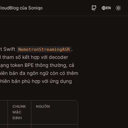
loud
Blog của Soniqo
EN
t Swift
.
NemotronStreamingASR
 tham số kết hợp với decoder
dạng token BPE thông thường, cả
phiên bản đa ngôn ngữ còn có thêm
phiên bản phù hợp với ứng dụng
CHUNK
NGUỒN
MẶC
ĐỊNH