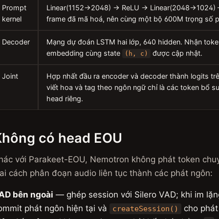
Prompt
Linear(1152→2048) → ReLU → Linear(2048→1024) 
kernel
frame đã mã hoá, nên cùng một bộ 600M trọng số ph
Decoder
Mạng dự đoán LSTM hai lớp, 640 hidden. Nhận token
embedding cùng state
được cập nhật.
(h, c)
Joint
Hợp nhất đầu ra encoder và decoder thành logits tr
viết hoa và tag theo ngôn ngữ chỉ là các token bổ 
head riêng.
Không có head EOU
hác với Parakeet-EOU, Nemotron không phát token chuyê
ai cách phân đoạn audio liên tục thành các phát ngôn:
AD bên ngoài
— ghép session với Silero VAD; khi im lặn
ommit phát ngôn hiện tại và
cho phát
createSession()