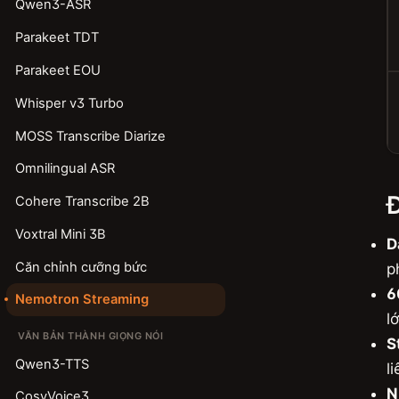
Qwen3-ASR
Parakeet TDT
Parakeet EOU
Whisper v3 Turbo
MOSS Transcribe Diarize
Omnilingual ASR
Cohere Transcribe 2B
Voxtral Mini 3B
D
Căn chỉnh cưỡng bức
p
6
Nemotron Streaming
l
VĂN BẢN THÀNH GIỌNG NÓI
S
Qwen3-TTS
l
N
CosyVoice3