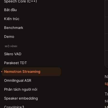
Speech Core (C++)
Bắt đầu
Kiến trúc
Benchmark
Demo
MÔ HÌNH
Silero VAD
Parakeet TDT
Nemotron Streaming
N
Omnilingual ASR
s
Phân tách người nói
T
Speaker embedding
s
CosyVoice3
M