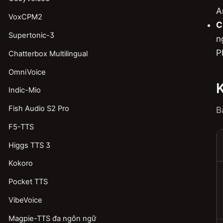
A
VoxCPM2
C
Supertonic-3
n
P
Chatterbox Multilingual
OmniVoice
K
Indic-Mio
Fish Audio S2 Pro
B
F5-TTS
Higgs TTS 3
Kokoro
Pocket TTS
VibeVoice
Magpie-TTS đa ngôn ngữ