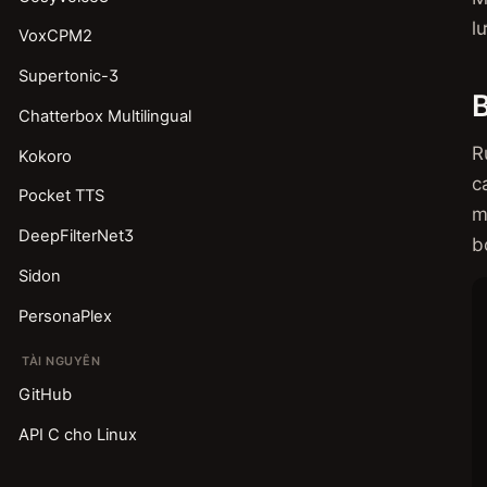
l
VoxCPM2
Supertonic-3
Chatterbox Multilingual
R
Kokoro
c
Pocket TTS
m
DeepFilterNet3
b
Sidon
PersonaPlex
TÀI NGUYÊN
GitHub
API C cho Linux