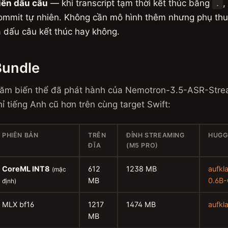
iên dấu câu
— khi transcript tạm thời kết thúc bằng
,
.
ommit tự nhiên. Không cần mô hình thêm nhưng phụ thuộ
a dấu câu kết thúc hay không.
Bundle
ăm biến thể đã phát hành của Nemotron-3.5-ASR-Stre
hỉ tiếng Anh cũ hơn trên cùng target Swift:
PHIÊN BẢN
TRÊN
ĐỈNH STREAMING
HUGG
ĐĨA
(M5 PRO)
CoreML INT8
612
1238 MB
aufkl
(mặc
MB
0.6B
định)
MLX bf16
1217
1474 MB
aufkl
MB