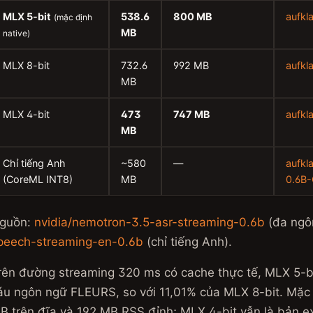
MLX 5-bit
538.6
800 MB
aufkl
(mặc định
MB
native)
MLX 8-bit
732.6
992 MB
aufkl
MB
MLX 4-bit
473
747 MB
aufkl
MB
Chỉ tiếng Anh
~580
—
aufkl
(CoreML INT8)
MB
0.6B
guồn:
nvidia/nemotron-3.5-asr-streaming-0.6b
(đa ngô
peech-streaming-en-0.6b
(chỉ tiếng Anh).
rên đường streaming 320 ms có cache thực tế, MLX 5-bi
áu ngôn ngữ FLEURS, so với 11,01% của MLX 8-bit. Mặc 
B trên đĩa và 192 MB RSS đỉnh; MLX 4-bit vẫn là bản ex