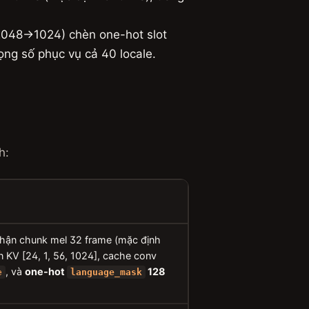
→2048→1024) chèn one-hot slot
ng số phục vụ cả 40 locale.
h:
hận chunk mel 32 frame (mặc định
 KV [24, 1, 56, 1024], cache conv
, và
one-hot
128
e
language_mask