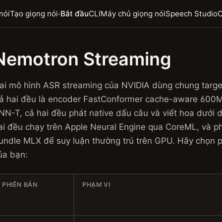
·
nói
Tạo giọng nói
Bắt đầu
CLI
Máy chủ giọng nói
Speech Studio
C
Nemotron Streaming
ai mô hình ASR streaming của NVIDIA dùng chung targe
ả hai đều là encoder FastConformer cache-aware 600M
NN-T, cả hai đều phát native dấu câu và viết hoa dưới 
ai đều chạy trên Apple Neural Engine qua CoreML, và 
undle MLX để suy luận thường trú trên GPU. Hãy chọn 
ủa bạn:
PHIÊN BẢN
PHẠM VI