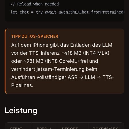
// Reload when needed

let chat = try await Qwen35MLXChat.fromPretrained()
TIPP ZU IOS-SPEICHER
Auf dem iPhone gibt das Entladen des LLM
vor der TTS-Inferenz ~418 MB (INT4 MLX)
oder ~981 MB (INT8 CoreML) frei und
verhindert jetsam-Terminierung beim
Ausführen vollständiger ASR → LLM → TTS-
Pipelines.
Leistung
GERÄT
PREFILL
DECODE
TOKENS/SEK.