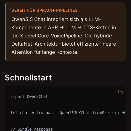
BEREIT FÜR SPRACH-PIPELINES
Qwen3.5 Chat integriert sich als LLM-
Komponente in ASR → LLM → TTS-Ketten in
die SpeechCore-VoicePipeline. Die hybride
DeltaNet-Architektur bietet effiziente lineare
Attention für lange Kontexte.
Schnellstart
import Qwen3Chat

let chat = try await Qwen35MLXChat.fromPretrained()

// Single response
