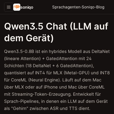
soniqo
·
Sprachagenten
Soniqo-Blog
Qwen3.5 Chat (LLM auf
dem Gerät)
Qwen3.5-0.8B ist ein hybrides Modell aus DeltaNet
(lineare Attention) + GatedAttention mit 24
Schichten (18 DeltaNet + 6 GatedAttention),
quantisiert auf INT4 für MLX (Metal-GPU) und INT8
für CoreML (Neural Engine). Läuft auf dem Mac
über MLX oder auf iPhone und Mac über CoreML
mit Streaming-Token-Erzeugung. Entwickelt für
Sprach-Pipelines, in denen ein LLM auf dem Gerät
als "Gehirn" zwischen ASR und TTS dient.