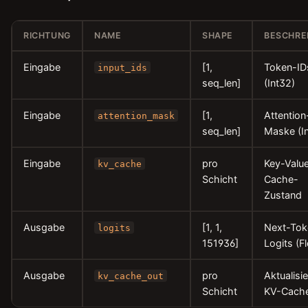
RICHTUNG
NAME
SHAPE
BESCHRE
Eingabe
[1,
Token-ID
input_ids
seq_len]
(Int32)
Eingabe
[1,
Attention
attention_mask
seq_len]
Maske (I
Eingabe
pro
Key-Valu
kv_cache
Schicht
Cache-
Zustand
Ausgabe
[1, 1,
Next-Tok
logits
151936]
Logits (F
Ausgabe
pro
Aktualisie
kv_cache_out
Schicht
KV-Cach