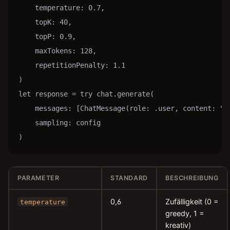
    temperature: 0.7,

    topK: 40,

    topP: 0.9,

    maxTokens: 128,

    repetitionPenalty: 1.1

)

let response = try chat.generate(

    messages: [ChatMessage(role: .user, content: "Ex
    sampling: config

)
PARAMETER
STANDARD
BESCHREIBUNG
0,6
Zufälligkeit (0 =
temperature
greedy, 1 =
kreativ)