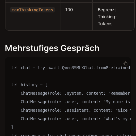
100
Begrenzt
maxThinkingTokens
Thinking-
Tokens
Mehrstufiges Gespräch
let chat = try await Qwen35MLXChat.fromPretrained()

let history = [

    ChatMessage(role: .system, content: "Remember th
    ChatMessage(role: .user, content: "My name is Al
    ChatMessage(role: .assistant, content: "Nice to 
    ChatMessage(role: .user, content: "What's my nam
]

let response = try chat.generate(messages: history)
