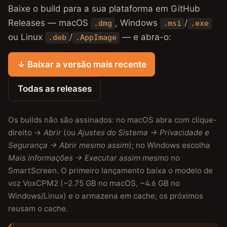
Baixe o build para a sua plataforma em GitHub
Releases — macOS
, Windows
/
.dmg
.msi
.exe
ou Linux
/
— e abra-o:
.deb
.AppImage
↓ Baixar a versão mais recente
Todas as releases
Os builds não são assinados: no macOS abra com clique-
direito →
Abrir
(ou
Ajustes do Sistema → Privacidade e
Segurança → Abrir mesmo assim
); no Windows escolha
Mais informações → Executar assim mesmo
no
SmartScreen. O primeiro lançamento baixa o modelo de
voz VoxCPM2 (~2.75 GB no macOS, ~4.6 GB no
Windows/Linux) e o armazena em cache; os próximos
reusam o cache.