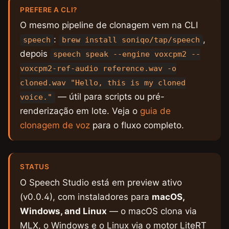
PREFERE A CLI?
O mesmo pipeline de clonagem vem na CLI
:
,
speech
brew install soniqo/tap/speech
depois
speech speak --engine voxcpm2 --
voxcpm2-ref-audio reference.wav -o
cloned.wav "Hello, this is my cloned
— útil para scripts ou pré-
voice."
renderização em lote. Veja o
guia de
clonagem de voz
para o fluxo completo.
STATUS
O Speech Studio está em preview ativo
(v0.0.4), com instaladores para
macOS,
Windows, and Linux
— o macOS clona via
MLX, o Windows e o Linux via o motor LiteRT