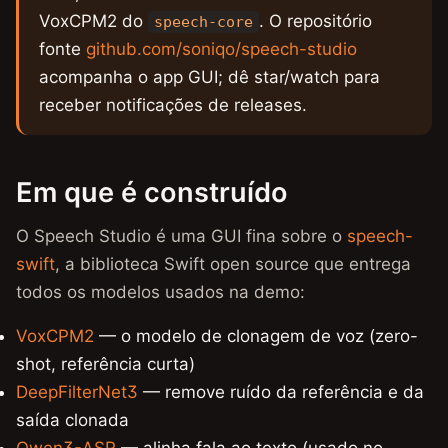
VoxCPM2 do
. O repositório
speech-core
fonte
github.com/soniqo/speech-studio
acompanha o app GUI; dê star/watch para
receber notificações de releases.
Em que é construído
O Speech Studio é uma GUI fina sobre o
speech-
swift
, a biblioteca Swift open source que entrega
todos os modelos usados na demo:
VoxCPM2
— o modelo de clonagem de voz (zero-
shot, referência curta)
DeepFilterNet3
— remove ruído da referência e da
saída clonada
Qwen3-ASR
— alinha fala ao texto (usado no